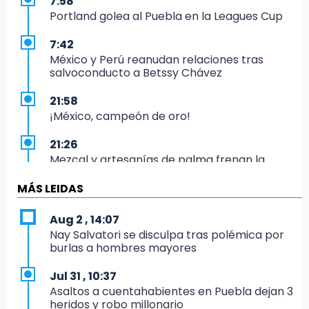
7:58
Portland golea al Puebla en la Leagues Cup
7:42
México y Perú reanudan relaciones tras
salvoconducto a Betssy Chávez
21:58
¡México, campeón de oro!
21:26
Mezcal y artesanías de palma frenan la
migración en Caltepec, Puebla
MÁS LEIDAS
21:04
Isaac del Toro seguirá con UAE hasta 2031
Aug 2 , 14:07
Nay Salvatori se disculpa tras polémica por
20:45
burlas a hombres mayores
Pensé que me iban a matar: Alberto narra lo
que vivió en un secuestro exprés
Jul 31 , 10:37
Asaltos a cuentahabientes en Puebla dejan 3
20:09
heridos y robo millonario