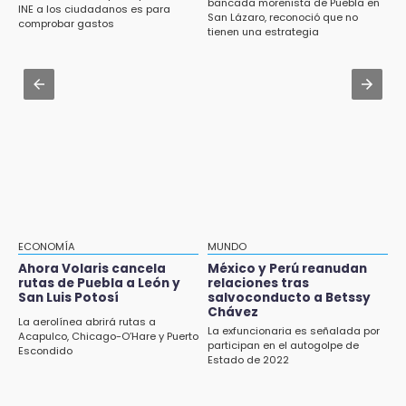
Jul 31 , 13:46
bancada morenista de Puebla en
INE a los ciudadanos es para
Ecoparque Tlalli-Malinche
San Lázaro, reconoció que no
Certifícate como operador de transporte en
comprobar gastos
tienen una estrategia
Icatep
16:01
Artemisa niega uso electoral del programa
Jul 31 , 14:02
Agua para el Bienestar
Prepárate para lluvias intensas por frente
frío en Puebla
15:57
Texmelucan abren convocatoria de Huertos
de Traspatio para grupos vulnerables
15:43
Investigan presunta reventa de más de 100
lotes en panteón de Tehuacán
ECONOMÍA
MUNDO
Ahora Volaris cancela
México y Perú reanudan
15:32
rutas de Puebla a León y
relaciones tras
Roban bicicleta en menos de un minuto en
San Luis Potosí
salvoconducto a Betssy
plaza de Libres
Chávez
La aerolínea abrirá rutas a
La exfuncionaria es señalada por
Acapulco, Chicago-O’Hare y Puerto
participan en el autogolpe de
15:26
Escondido
Estado de 2022
Grupo armado asalta gasera en San Andrés
Cholula