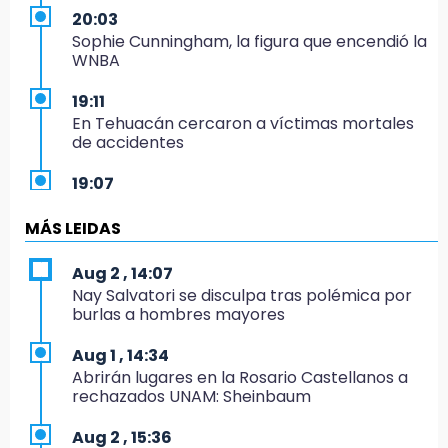
20:03
Sophie Cunningham, la figura que encendió la
WNBA
19:11
En Tehuacán cercaron a víctimas mortales
de accidentes
19:07
Evidenciaron presunta patrulla clonada de la
PGR sobre la Cuacnopalan-Oaxaca
MÁS LEIDAS
19:04
Aug 2 , 14:07
Directora de Orquesta Symphonia UDLAP
Nay Salvatori se disculpa tras polémica por
dirige agrupaciones de talla internacional
burlas a hombres mayores
18:14
Aug 1 , 14:34
EE. UU. Sub-20 avanza a la final de
Abrirán lugares en la Rosario Castellanos a
CONCACAF
rechazados UNAM: Sheinbaum
17:50
Aug 2 , 15:36