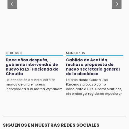
identificar a hombre hospitalizado
accidente en Chiautzingo
14:03
Aug 1 , 11:48
IBERO Puebla abre sus puertas con la
Huejotzingo tiene nuevo secretario de
primera edición de FLIP
Seguridad Ciudadana: llega otro marino al
cargo
13:59
Puebla, segundo nacional con tasa más alta
de muertes por diabetes
GOBIERNO
MUNICIPIOS
Doce años después,
Cabildo de Acatlán
13:54
gobierno intervendrá de
rechaza propuesta de
Falla convocatoria de inconformes de
nuevo la Ex-Hacienda de
nuevo secretario general
Acatlán durante gira de Armenta en Chila
Chautla
de la alcaldesa
La concesión del hotel está en
La presidenta Guadalupe
manos de una empresa
Bárcenas propuso como
13:48
incorporada a la marca Wyndham
candidato a Luis Alberto Martínez,
Estado de México llevará su cultura al
sin embargo, regidores expusieron
Festival Cervantino 2026
su inconformidad ya que fue la
única propuesta
13:26
Ya instalan más de 2 mil luces para fiestas
patrias en el Centro Histórico
SIGUENOS EN NUESTRAS REDES SOCIALES