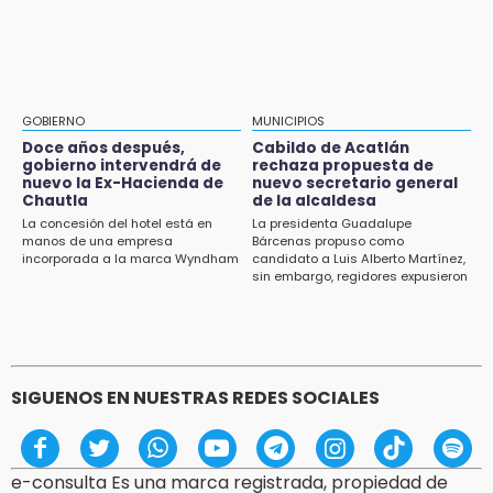
Huejotzingo tiene nuevo secretario de
Puebla, segundo nacional con tasa más alta
Seguridad Ciudadana: llega otro marino al
de muertes por diabetes
cargo
13:54
Falla convocatoria de inconformes de
GOBIERNO
MUNICIPIOS
Acatlán durante gira de Armenta en Chila
Doce años después,
Cabildo de Acatlán
gobierno intervendrá de
rechaza propuesta de
13:48
nuevo la Ex-Hacienda de
nuevo secretario general
Estado de México llevará su cultura al
Chautla
de la alcaldesa
Festival Cervantino 2026
La concesión del hotel está en
La presidenta Guadalupe
manos de una empresa
Bárcenas propuso como
incorporada a la marca Wyndham
candidato a Luis Alberto Martínez,
13:26
sin embargo, regidores expusieron
Ya instalan más de 2 mil luces para fiestas
su inconformidad ya que fue la
patrias en el Centro Histórico
única propuesta
12:55
Aranza López, la poblana que tocó la gloria
SIGUENOS EN NUESTRAS REDES SOCIALES
e-consulta Es una marca registrada, propiedad de