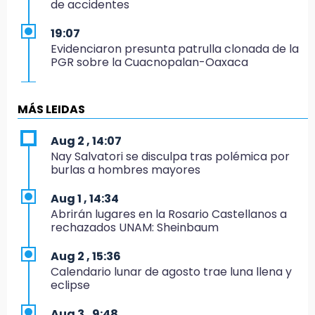
de accidentes
19:07
Evidenciaron presunta patrulla clonada de la
PGR sobre la Cuacnopalan-Oaxaca
19:04
Directora de Orquesta Symphonia UDLAP
MÁS LEIDAS
dirige agrupaciones de talla internacional
Aug 2 , 14:07
18:14
Nay Salvatori se disculpa tras polémica por
EE. UU. Sub-20 avanza a la final de
burlas a hombres mayores
CONCACAF
Aug 1 , 14:34
17:50
Abrirán lugares en la Rosario Castellanos a
Van 17 denuncias por delitos ambientales,
rechazados UNAM: Sheinbaum
pero no hay detenidos por incendios
Aug 2 , 15:36
17:01
Calendario lunar de agosto trae luna llena y
Vecinos de Atlixco-Metepec denuncian
eclipse
inseguridad en caminos alternos por obra
carretera
Aug 3 , 9:48