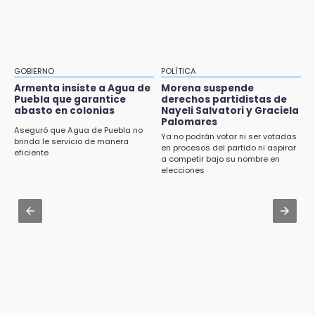
Sheinbaum llega a Puebla para encabezar
Mujeres de Coapan celebran su cultura en la
programas de vivienda y reforestación
Carrera de la Tortilla
9:03
Aug 3 , 22:11
Muere Jorge Messi
CDH pide a Palomares y Nay Salvatori no
GOBIERNO
POLÍTICA
estigmatizar a adultos mayores
Armenta insiste a Agua de
Morena suspende
8:21
Puebla que garantice
derechos partidistas de
¡México vuelve a los Olímpicos!
abasto en colonias
Nayeli Salvatori y Graciela
Aug 2 , 10:42
Palomares
Cartonería da vida a la gastronomía en
Aseguró que Agua de Puebla no
Ya no podrán votar ni ser votadas
desfile de mojigangas de Atlixco 2026
brinda le servicio de manera
en procesos del partido ni aspirar
eficiente
a competir bajo su nombre en
Aug 3 , 18:05
elecciones
Gobierno busca nuevos vuelos para
aeropuerto; 4 de los 12 nuevos peligran
Aug 2 , 12:04
Gas LP baja en Puebla, aprovecha el precio
esta semana