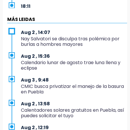
18:11
México hace historia: tricampeón de
Centroamericanos
MÁS LEIDAS
17:24
Aug 2 , 14:07
El Quintalero: la panadería de Izúcar que
Nay Salvatori se disculpa tras polémica por
elabora pan de conejo para Santo Domingo
burlas a hombres mayores
17:20
Aug 2 , 15:36
Conductora se estampa contra vivienda y
Calendario lunar de agosto trae luna llena y
mata a trabajador en Tehuacán
eclipse
17:18
Aug 3 , 9:48
Advierten sanciones por estacionarse en
CMIC busca privatizar el manejo de la basura
avenida de Tlatlauquitepec
en Puebla
17:15
Aug 2 , 13:58
Profeco suspende Cimera Gym Club en
Calentadores solares gratuitos en Puebla, así
Cholula tras detectar cinco irregularidades
puedes solicitar el tuyo
16:51
Aug 2 , 12:19