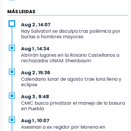
19:04
Directora de Orquesta Symphonia UDLAP
MÁS LEIDAS
dirige agrupaciones de talla internacional
Aug 2 , 14:07
18:14
Nay Salvatori se disculpa tras polémica por
EE. UU. Sub-20 avanza a la final de
burlas a hombres mayores
CONCACAF
Aug 1 , 14:34
17:50
Abrirán lugares en la Rosario Castellanos a
Van 17 denuncias por delitos ambientales,
rechazados UNAM: Sheinbaum
pero no hay detenidos por incendios
Aug 2 , 15:36
17:01
Calendario lunar de agosto trae luna llena y
Vecinos de Atlixco-Metepec denuncian
eclipse
inseguridad en caminos alternos por obra
carretera
Aug 3 , 9:48
CMIC busca privatizar el manejo de la basura
16:52
en Puebla
Vacían negocio de ropa en Tehuacán;
pérdidas superan los 100 mil pesos
Aug 1 , 10:07
Asesinan a ex regidor por Morena en
16:49