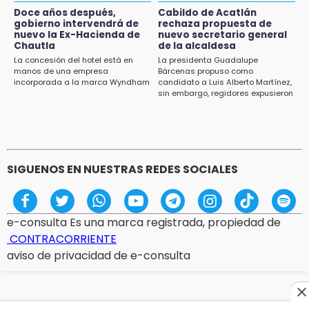
Acatlán durante gira de Armenta en Chila
Doce años después,
Cabildo de Acatlán
gobierno intervendrá de
rechaza propuesta de
13:48
nuevo la Ex-Hacienda de
nuevo secretario general
Estado de México llevará su cultura al
Chautla
de la alcaldesa
Festival Cervantino 2026
La concesión del hotel está en
La presidenta Guadalupe
manos de una empresa
Bárcenas propuso como
incorporada a la marca Wyndham
candidato a Luis Alberto Martínez,
13:26
sin embargo, regidores expusieron
Ya instalan más de 2 mil luces para fiestas
su inconformidad ya que fue la
patrias en el Centro Histórico
única propuesta
12:55
Aranza López, la poblana que tocó la gloria
SIGUENOS EN NUESTRAS REDES SOCIALES
e-consulta Es una marca registrada, propiedad de
CONTRACORRIENTE
aviso de privacidad de e-consulta