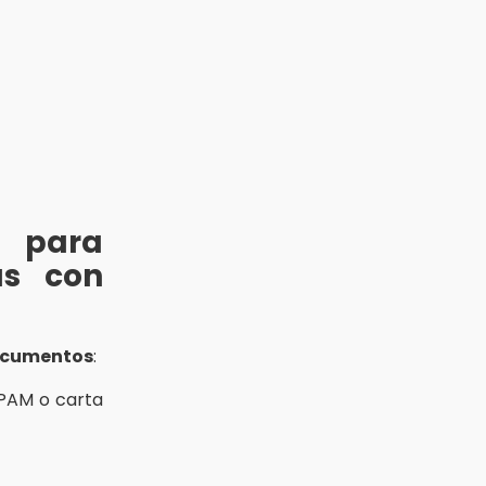
 para
as con
cumentos
:
NAPAM o carta