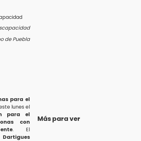
discapacidad
no de Puebla
as para el
este lunes el
ón para el
Más para ver
sonas con
ente
. El
 Dartigues