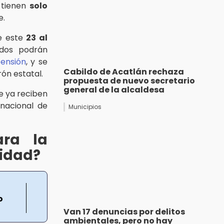
s tienen
solo
e.
e este
23 al
ados podrán
ensión
, y se
Cabildo de Acatlán rechaza
rón estatal.
propuesta de nuevo secretario
general de la alcaldesa
 ya reciben
nacional de
Municipios
ara la
cidad?
o
Van 17 denuncias por delitos
ambientales, pero no hay