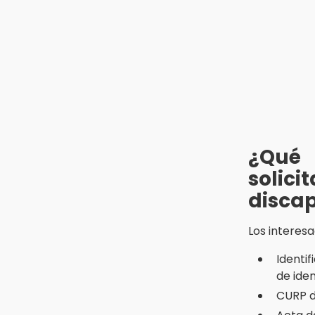
13:26
Ya instalan más de 2 mil luces
para fiestas patrias en el Centro
Histórico
12:55
Aranza López, la poblana que tocó
la gloria
¿Qué
solic
disca
Los interesa
Identif
de ide
CURP d