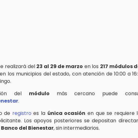
e realizará del
23 al 29 de marzo
en los
217 módulos d
 en los municipios del estado, con atención de 10:00 a 1
ingo.
ción del
módulo
más cercano puede consu
enestar
.
do de
registro
es la
única ocasión
en que se requiere 
solicitante. Los apoyos posteriores se depositan direct
l Banco del Bienestar
, sin intermediarios.