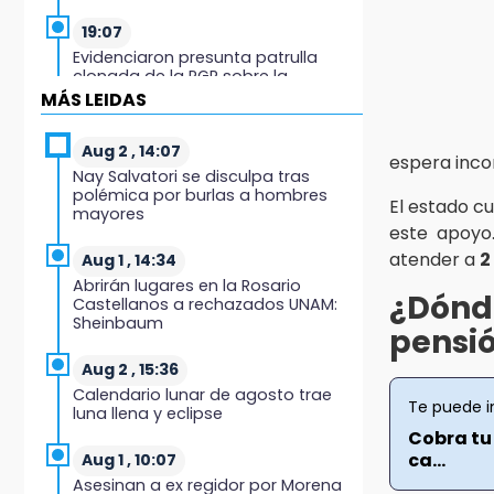
19:07
Evidenciaron presunta patrulla
clonada de la PGR sobre la
Cuacnopalan-Oaxaca
MÁS LEIDAS
19:04
Aug 2 , 14:07
espera inco
Directora de Orquesta Symphonia
Nay Salvatori se disculpa tras
UDLAP dirige agrupaciones de talla
polémica por burlas a hombres
internacional
El estado c
mayores
este apoyo
18:14
atender a
2
Aug 1 , 14:34
EE. UU. Sub-20 avanza a la final de
Abrirán lugares en la Rosario
CONCACAF
¿Dónd
Castellanos a rechazados UNAM:
Sheinbaum
pensi
17:50
Van 17 denuncias por delitos
Aug 2 , 15:36
ambientales, pero no hay
Calendario lunar de agosto trae
detenidos por incendios
Te puede i
luna llena y eclipse
Cobra tu
17:01
ca...
Aug 1 , 10:07
Vecinos de Atlixco-Metepec
Asesinan a ex regidor por Morena
denuncian inseguridad en