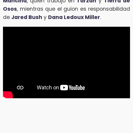
Mancina
, quien trabajó en
Tarzán
y
Tierra de
Osos
, mientras que el guion es responsabilidad
de
Jared Bush
y
Dana Ledoux Miller
.