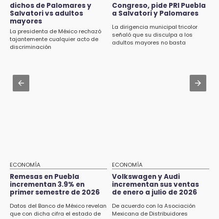
en 4 sedes en agosto
dichos de Palomares y
Congreso, pide PRI Puebla
Artistas de Izúcar podrán solicitar apoyos de
Salvatori vs adultos
a Salvatori y Palomares
hasta 70 mil pesos con Equiparte
mayores
15:43
La dirigencia municipal tricolor
La presidenta de México rechazó
señaló que su disculpa a los
Omar Muñoz pide responsabilidad a
Jul 30 , 12:01
tajantemente cualquier acto de
adultos mayores no basta
diputadas en sus declaraciones públicas
discriminación
¿Estudias en una escuela militarizada? Esto
debes hacer tras la orden de la SEP
15:22
Tehuacán: Buscan devolver 10 mil placas y
Jul 30 , 14:45
licencias retenidas durante 15 años
Concacaf rechaza plan de la FIFA para
vender participación de sus torneos
15:13
Fuga de agua cumple casi un mes sin ser
atendida en San Andrés Cholula
15:13
Armenta confirma apertura de siete nuevas
Casas Carmen Serdán
ECONOMÍA
ECONOMÍA
Remesas en Puebla
Volkswagen y Audi
incrementan 3.9% en
incrementan sus ventas
15:12
primer semestre de 2026
de enero a julio de 2026
Puebla vibrará con una noche de fútbol,
béisbol y basquetbol
Datos del Banco de México revelan
De acuerdo con la Asociación
que con dicha cifra el estado de
Mexicana de Distribuidores