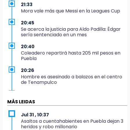
21:33
Mora vale más que Messi en la Leagues Cup
20:45
Se acerca la justicia para Aldo Padilla: Édgar
sería sentenciado en un mes
20:40
Coleadero repartirá hasta 205 mil pesos en
Puebla
20:26
Hombre es asesinado a balazos en el centro
de Tenampulco
19:49
BUAP pagó 74 millones por 25 nuevos
MÁS LEIDAS
autobuses del STU
Jul 31 , 10:37
19:33
Asaltos a cuentahabientes en Puebla dejan 3
Hallan sin vida a mujer y sus dos hijos en
heridos y robo millonario
vivienda de Huauchinango