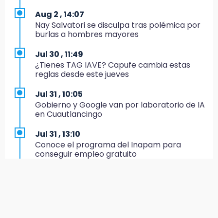
Aug 2 , 14:07
19:27
Nay Salvatori se disculpa tras polémica por
Identifican a dos hermanos asesinados cerca
burlas a hombres mayores
de la Central de Abastos de Huixcolotla
Jul 30 , 11:49
19:22
¿Tienes TAG IAVE? Capufe cambia estas
Supervisa rectora Lilia Cedillo proceso de
reglas desde este jueves
inscripción del nivel superior
Jul 31 , 10:05
19:09
Gobierno y Google van por laboratorio de IA
Checo y Cadillac, en blanco antes del parón
en Cuautlancingo
19:00
Jul 31 , 13:10
SSP pagará 63 millones por mantenimiento a
Conoce el programa del Inapam para
cámaras y luminaria del Periférico
conseguir empleo gratuito
18:14
Aug 1 , 14:34
Remesas en Puebla incrementan 3.9% en
Abrirán lugares en la Rosario Castellanos a
primer semestre de 2026
rechazados UNAM: Sheinbaum
18:12
Jul 31 , 12:59