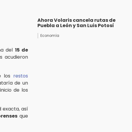
Ahora Volaris cancela rutas de
Puebla a León y San Luis Potosí
Economía
na del
15 de
s acudieron
ue los
restos
ataría de un
nicio de los
d exacta, así
orenses
que