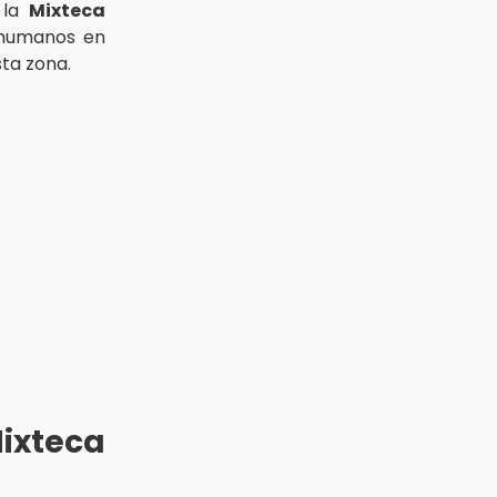
 la
Mixteca
 humanos en
sta zona.
ixteca