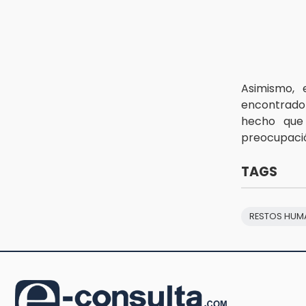
17:45
Procede obra del FAISPIAM en
Zapotitlán Salinas tras conflicto
por predio
17:21
Asimismo,
Prevalece trabajo infantil en
Tehuacán, cruceros los más
encontrado 
reportados
hecho que 
preocupación
TAGS
RESTOS HU