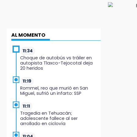
AL MOMENTO
11:34
Choque de autobús vs tráiler en
autopista Tlaxco-Tejocotal deja
20 heridos
11:19
Rommel, reo que murió en San
Miguel, sufrió un infarto: SSP
11:11
Tragedia en Tehuacán;
adolescente fallece al ser
arrollado en ciclovía
11:04