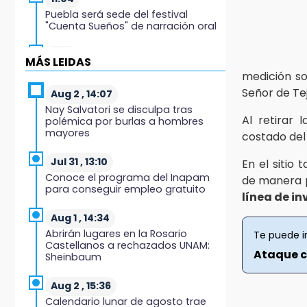
Puebla será sede del festival
"Cuenta Sueños" de narración oral
10:51
MÁS LEIDAS
México Canta: Puebla queda fuera
medición so
pese a lograr 470 registros
Señor de Te
Aug 2 , 14:07
Nay Salvatori se disculpa tras
10:38
Al retirar
polémica por burlas a hombres
Muestra Estatal PECDA 2026 reúne
mayores
costado del
42 proyectos artísticos en Puebla
Jul 31 , 13:10
En el sitio
9:43
Conoce el programa del Inapam
de manera p
Pericos de Puebla cierran con
para conseguir empleo gratuito
derrota y van por Campeche
línea de i
Aug 1 , 14:34
9:21
Abrirán lugares en la Rosario
Te puede i
Buscan a tres hombres tras
Castellanos a rechazados UNAM:
violento asalto a adulta mayor en
Ataque c
Sheinbaum
Atlixco
Aug 2 , 15:36
8:53
Calendario lunar de agosto trae
Velan a Dominga, octogenaria