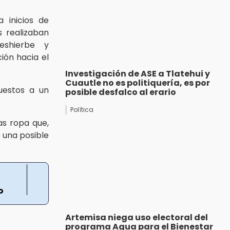
a inicios de
 realizaban
eshierbe y
ión hacia el
Investigación de ASE a Tlatehui y
Cuautle no es politiquería, es por
uestos a un
posible desfalco al erario
Política
as ropa que,
 una posible
o
Artemisa niega uso electoral del
programa Agua para el Bienestar