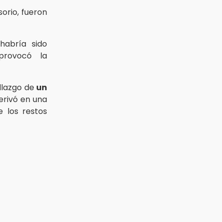
orio, fueron
habría sido
provocó la
llazgo de
un
erivó en una
e los restos