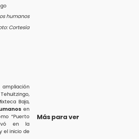
tos humanos
oto: Cortesía
mpliación
 Tehuitzingo,
ixteca Baja,
humanos
en
Más para ver
omo “Puerto
ivó en la
 el inicio de