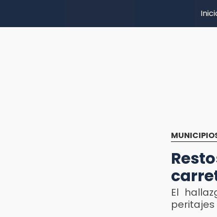
Inici
MUNICIPIO
Rest
carre
El halla
peritajes