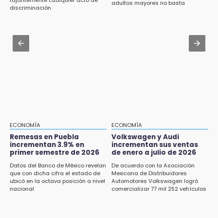
adultos mayores no basta
diputadas en sus declaraciones públicas
discriminación
¿Estudias en una escuela militarizada? Esto
debes hacer tras la orden de la SEP
15:22
Tehuacán: Buscan devolver 10 mil placas y
Jul 30 , 13:40
licencias retenidas durante 15 años
Artistas de Izúcar podrán solicitar apoyos de
hasta 70 mil pesos con Equiparte
15:13
Fuga de agua cumple casi un mes sin ser
atendida en San Andrés Cholula
15:13
Armenta confirma apertura de siete nuevas
Casas Carmen Serdán
ECONOMÍA
ECONOMÍA
Remesas en Puebla
Volkswagen y Audi
incrementan 3.9% en
incrementan sus ventas
15:12
primer semestre de 2026
de enero a julio de 2026
Puebla vibrará con una noche de fútbol,
béisbol y basquetbol
Datos del Banco de México revelan
De acuerdo con la Asociación
que con dicha cifra el estado de
Mexicana de Distribuidores
ubicó en la octava posición a nivel
Automotores Volkswagen logró
14:54
nacional
comercializar 77 mil 252 vehículos
Padres denuncian presunto hallazgo de
droga en telesecundaria de Chicontla