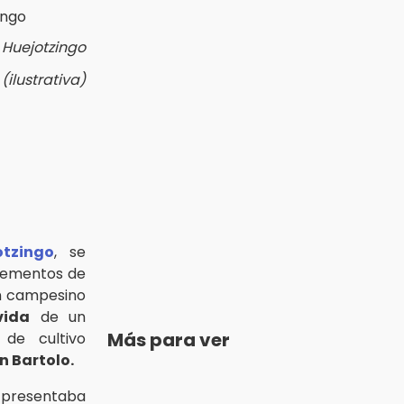
e Huejotzingo
(ilustrativa)
otzingo
, se
elementos de
n campesino
vida
de un
Más para ver
de cultivo
 Bartolo.
 presentaba