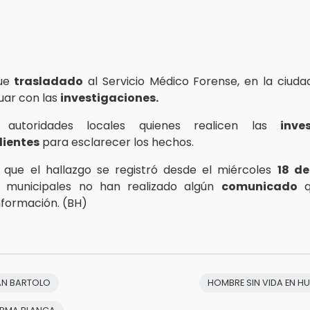
fue
trasladado
al Servicio Médico Forense, en la ciuda
uar con las
investigaciones.
 autoridades locales quienes realicen las
inve
ientes
para esclarecer los hechos.
 que el hallazgo se registró desde el miércoles
18 d
s municipales no han realizado algún
comunicado
q
nformación. (BH)
AN BARTOLO
HOMBRE SIN VIDA EN H