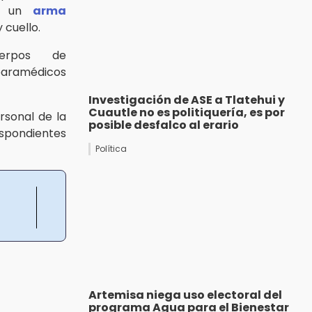
n un
arma
y cuello.
erpos de
amédicos
Investigación de ASE a Tlatehui y
Cuautle no es politiquería, es por
rsonal de la
posible desfalco al erario
spondientes
Política
Artemisa niega uso electoral del
programa Agua para el Bienestar