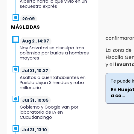
Alberto narra lo que vivió en un
secuestro exprés
20:09
Black Tiger IV hará su
MÁS LEIDAS
presentación en la Arena Puebla
confirmaron
Aug 2 , 14:07
19:54
Nay Salvatori se disculpa tras
La zona de 
Investigación de ASE a Tlatehui y
polémica por burlas a hombres
Cuautle no es politiquería, es por
Fiscalía Gen
mayores
posible desfalco al erario
y el
levant
Jul 31 , 10:37
19:45
Asaltos a cuentahabientes en
Estado invertirá en unidades
Te puede i
Puebla dejan 3 heridos y robo
médicas del IMSS-Bienestar y el
millonario
En Huejo
SEDIF
a co...
Jul 31 , 10:05
19:35
Gobierno y Google van por
De la Vega niega venta de Bravos
laboratorio de IA en
Cuautlancingo
19:34
Desalojan a dos comerciantes en
Jul 31 , 13:10
Valsequillo por invasión en zona