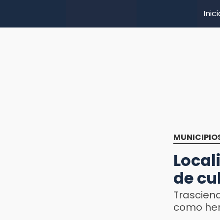
Inici
MUNICIPIO
Local
de cu
Trascien
como her