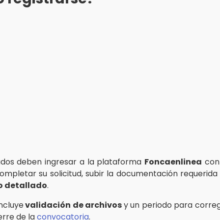
ados deben ingresar a la plataforma
Foncaenlinea
con
completar su solicitud, subir la documentación requerida
o detallado
.
incluye
validación de archivos
y un periodo para correg
erre de la
convocatoria
.