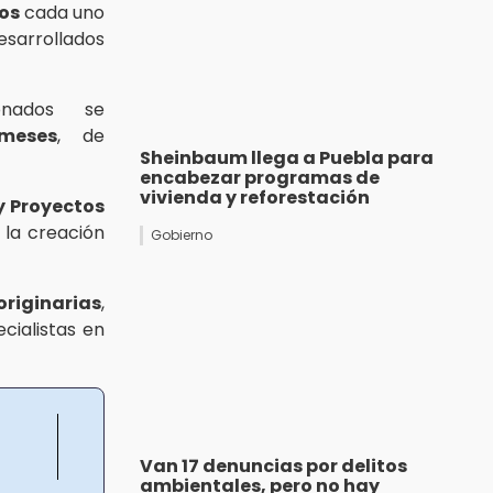
os
cada uno
esarrollados
onados se
meses
, de
Sheinbaum llega a Puebla para
encabezar programas de
vivienda y reforestación
y Proyectos
la creación
Gobierno
riginarias
,
cialistas en
Van 17 denuncias por delitos
ambientales, pero no hay