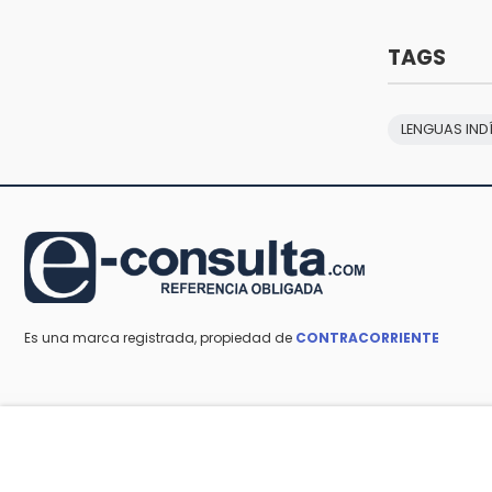
Cañeros de Atencingo siguen sin
recibir pagos tras concluir la zafra
TAGS
14:06
Piden ayuda en Chignahuapan
para identificar a hombre
LENGUAS IND
hospitalizado
Es una marca registrada, propiedad de
CONTRACORRIENTE