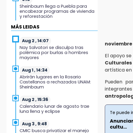
Sheinbaum llega a Puebla para
encabezar programas de vivienda
y reforestación
MÁS LEIDAS
9:03
Muere Jorge Messi
Aug 2 , 14:07
noviembre 
Nay Salvatori se disculpa tras
8:21
polémica por burlas a hombres
¡México vuelve a los Olímpicos!
El apoyo se
mayores
Culturales
21:25
artística en
Aug 1 , 14:34
México se queda con la plata
Abrirán lugares en la Rosario
Pueden par
Castellanos a rechazados UNAM:
20:35
Sheinbaum
integrantes
NFL México: arranca cuenta
antropologí
regresiva por boletos
Aug 2 , 15:36
Calendario lunar de agosto trae
20:03
luna llena y eclipse
Te puede i
Sophie Cunningham, la figura que
Anuncian
encendió la WNBA
Aug 3 , 9:48
cultu...
CMIC busca privatizar el manejo