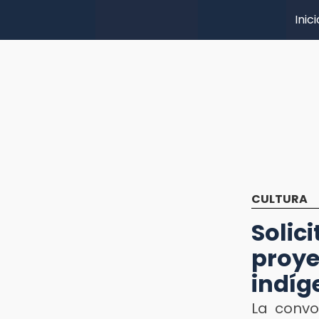
Inici
CULTURA
Soli
proy
indíg
La convo