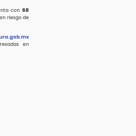
enta con
68
en riesgo de
tura.gob.mx
resadas en