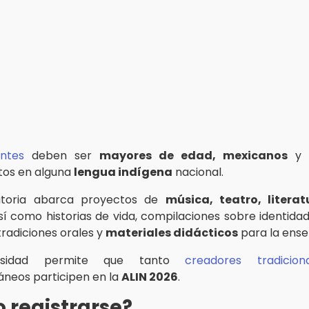
antes
deben ser
mayores de edad, mexicanos
y 
tos en alguna
lengua indígena
nacional.
atoria abarca proyectos de
música, teatro, literat
así como historias de vida, compilaciones sobre identidad 
tradiciones orales y
materiales didácticos
para la ense
ersidad permite que tanto
creadores tradiciona
neos participen en la
ALIN 2026
.
 registrarse?