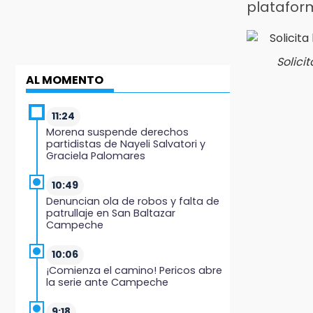
platafor
Solici
AL MOMENTO
11:24
Morena suspende derechos
partidistas de Nayeli Salvatori y
Graciela Palomares
10:49
Denuncian ola de robos y falta de
patrullaje en San Baltazar
Campeche
10:06
¡Comienza el camino! Pericos abre
la serie ante Campeche
9:18