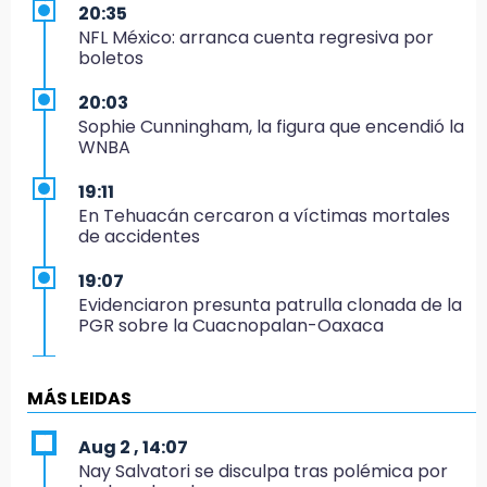
20:35
NFL México: arranca cuenta regresiva por
boletos
20:03
Sophie Cunningham, la figura que encendió la
WNBA
19:11
En Tehuacán cercaron a víctimas mortales
de accidentes
19:07
Evidenciaron presunta patrulla clonada de la
PGR sobre la Cuacnopalan-Oaxaca
19:04
Directora de Orquesta Symphonia UDLAP
MÁS LEIDAS
dirige agrupaciones de talla internacional
Aug 2 , 14:07
18:14
Nay Salvatori se disculpa tras polémica por
EE. UU. Sub-20 avanza a la final de