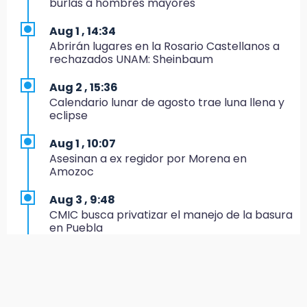
burlas a hombres mayores
CONCACAF
Aug 1 , 14:34
17:50
Abrirán lugares en la Rosario Castellanos a
Van 17 denuncias por delitos ambientales,
rechazados UNAM: Sheinbaum
pero no hay detenidos por incendios
Aug 2 , 15:36
17:01
Calendario lunar de agosto trae luna llena y
Vecinos de Atlixco-Metepec denuncian
eclipse
inseguridad en caminos alternos por obra
carretera
Aug 1 , 10:07
Asesinan a ex regidor por Morena en
16:52
Amozoc
Vacían negocio de ropa en Tehuacán;
pérdidas superan los 100 mil pesos
Aug 3 , 9:48
CMIC busca privatizar el manejo de la basura
16:49
en Puebla
Volcadura de tráiler provoca cierre total en
autopista Orizaba-Puebla
Aug 1 , 13:13
Feria de Teziutlán 2026: inicia con 16 días de
16:48
actividades en la Sierra Nororiental
Por segundo día, podan árboles en zona del
parque de Paseo de San Francisco