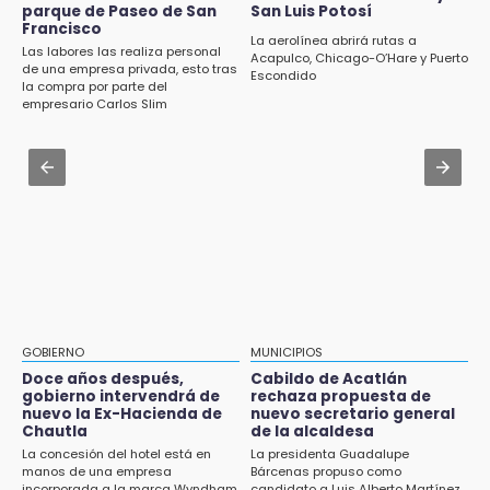
pagos tras concluir la zafra
parque de Paseo de San
San Luis Potosí
Francisco
Aug 2 , 14:47
La aerolínea abrirá rutas a
14:06
Las labores las realiza personal
Gobierno de Puebla contrató al Inecol para
Acapulco, Chicago-O’Hare y Puerto
Piden ayuda en Chignahuapan para
de una empresa privada, esto tras
Escondido
elaborar la MIA del Cablebús
la compra por parte del
identificar a hombre hospitalizado
empresario Carlos Slim
Aug 3 , 11:07
14:03
Aprovecha; Volkswagen abre vacantes para
IBERO Puebla abre sus puertas con la
estudiantes con apoyo de 6 mil pesos
primera edición de FLIP
Aug 1 , 11:48
13:59
Huejotzingo tiene nuevo secretario de
Puebla, segundo nacional con tasa más alta
Seguridad Ciudadana: llega otro marino al
de muertes por diabetes
cargo
13:54
Falla convocatoria de inconformes de
GOBIERNO
MUNICIPIOS
Acatlán durante gira de Armenta en Chila
Doce años después,
Cabildo de Acatlán
gobierno intervendrá de
rechaza propuesta de
13:48
nuevo la Ex-Hacienda de
nuevo secretario general
Estado de México llevará su cultura al
Chautla
de la alcaldesa
Festival Cervantino 2026
La concesión del hotel está en
La presidenta Guadalupe
manos de una empresa
Bárcenas propuso como
incorporada a la marca Wyndham
candidato a Luis Alberto Martínez,