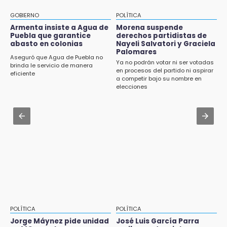
Aug 3 , 22:11
Muere Jorge Messi
CDH pide a Palomares y Nay Salvatori no
GOBIERNO
POLÍTICA
estigmatizar a adultos mayores
Armenta insiste a Agua de
Morena suspende
8:21
Puebla que garantice
derechos partidistas de
¡México vuelve a los Olímpicos!
abasto en colonias
Nayeli Salvatori y Graciela
Aug 2 , 10:42
Palomares
Cartonería da vida a la gastronomía en
Aseguró que Agua de Puebla no
Ya no podrán votar ni ser votadas
desfile de mojigangas de Atlixco 2026
brinda le servicio de manera
en procesos del partido ni aspirar
eficiente
a competir bajo su nombre en
Aug 3 , 18:05
elecciones
Gobierno busca nuevos vuelos para
aeropuerto; 4 de los 12 nuevos peligran
Aug 2 , 12:04
Gas LP baja en Puebla, aprovecha el precio
esta semana
POLÍTICA
POLÍTICA
Jorge Máynez pide unidad
José Luis García Parra