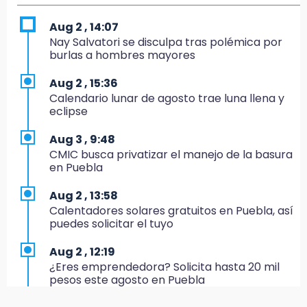
17:24
Aug 2 , 14:07
El Quintalero: la panadería de Izúcar que
Nay Salvatori se disculpa tras polémica por
elabora pan de conejo para Santo Domingo
burlas a hombres mayores
17:20
Aug 2 , 15:36
Conductora se estampa contra vivienda y
Calendario lunar de agosto trae luna llena y
mata a trabajador en Tehuacán
eclipse
17:18
Aug 3 , 9:48
Advierten sanciones por estacionarse en
CMIC busca privatizar el manejo de la basura
avenida de Tlatlauquitepec
en Puebla
17:15
Aug 2 , 13:58
Profeco suspende Cimera Gym Club en
Calentadores solares gratuitos en Puebla, así
Cholula tras detectar cinco irregularidades
puedes solicitar el tuyo
16:51
Aug 2 , 12:19
Recuperan espacios deportivos en La
¿Eres emprendedora? Solicita hasta 20 mil
Libertad
pesos este agosto en Puebla
16:45