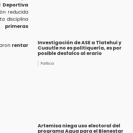
 Deportiva
ión reducida
a disciplina
us
primeras
Investigación de ASE a Tlatehui y
raron
rentar
Cuautle no es politiquería, es por
posible desfalco al erario
Política
Artemisa niega uso electoral del
programa Agua para el Bienestar