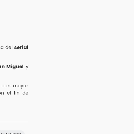
ha del
serial
an Miguel
y
con mayor
on el fin de