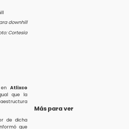
ara downhill
oto: Cortesía
en
Atlixco
gual que la
raestructura
Más para ver
or de dicha
 informó que