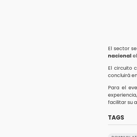
de Huertos de Traspatio para
grupos vulnerables
15:43
Investigan presunta reventa de
más de 100 lotes en panteón de
Tehuacán
El sector s
15:32
nacional
el
Roban bicicleta en menos de un
minuto en plaza de Libres
El circuito
concluirá e
Para el eve
experienci
facilitar su
TAGS