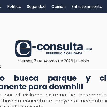
o
Política
Seguridad
Opinión
Entretenimiento
Viernes, 7 De Agosto De 2026 | Puebla
S
xco busca parque y cir
nente para downhill
ón por el ciclismo extremo ha increment
d; buscan concretar el proyecto mediante i
o iniciativa privada