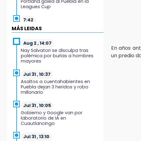
Portland golea al Puebla en la
Leagues Cup
7:42
México y Perú reanudan relaciones
MÁS LEIDAS
tras salvoconducto a Betssy
Chávez
Aug 2 , 14:07
En años ant
Nay Salvatori se disculpa tras
21:58
un predio 
polémica por burlas a hombres
¡México, campeón de oro!
mayores
21:26
Jul 31 , 10:37
Mezcal y artesanías de palma
Asaltos a cuentahabientes en
frenan la migración en Caltepec,
Puebla dejan 3 heridos y robo
Puebla
millonario
21:04
Jul 31 , 10:05
Isaac del Toro seguirá con UAE
Gobierno y Google van por
hasta 2031
laboratorio de IA en
Cuautlancingo
20:45
Pensé que me iban a matar:
Jul 31 , 13:10
Alberto narra lo que vivió en un