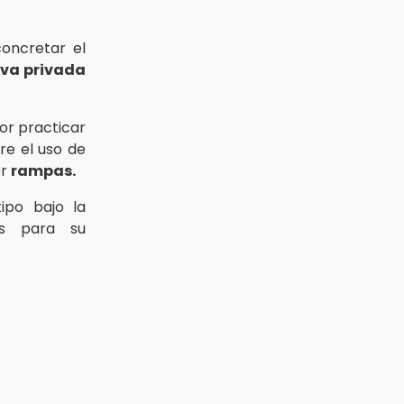
concretar el
iva privada
or practicar
re el uso de
er
rampas.
ipo bajo la
os para su