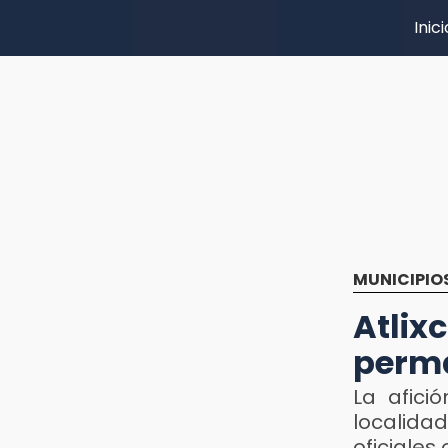
Inici
MUNICIPIO
Atli
perma
La afici
localida
oficiales 