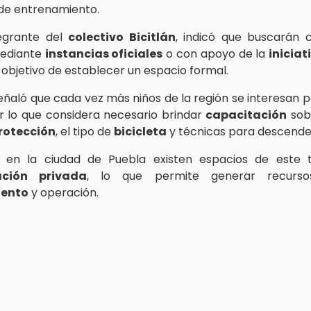
de entrenamiento.
tegrante del
colectivo Bicitlán
, indicó que buscarán 
ediante
instancias oficiales
o con apoyo de la
iniciat
l objetivo de establecer un espacio formal.
eñaló que cada vez más niños de la región se interesan p
or lo que considera necesario brindar
capacitación
sob
rotección
, el tipo de
bicicleta
y técnicas para descend
 en la ciudad de Puebla existen espacios de este t
ación privada
, lo que permite generar recurs
ento
y operación.