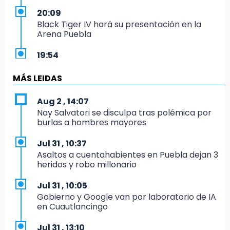
20:09
Black Tiger IV hará su presentación en la
Arena Puebla
19:54
Investigación de ASE a Tlatehui y Cuautle no
es politiquería, es por posible desfalco al
MÁS LEIDAS
erario
Aug 2 , 14:07
19:45
Nay Salvatori se disculpa tras polémica por
Estado invertirá en unidades médicas del
burlas a hombres mayores
IMSS-Bienestar y el SEDIF
Jul 31 , 10:37
19:35
Asaltos a cuentahabientes en Puebla dejan 3
De la Vega niega venta de Bravos
heridos y robo millonario
19:34
Jul 31 , 10:05
Desalojan a dos comerciantes en Valsequillo
Gobierno y Google van por laboratorio de IA
por invasión en zona de Conagua
en Cuautlancingo
19:18
Jul 31 , 13:10