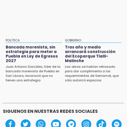
multianual con Memphis Grizzlies
Cholula
15:21
Texmelucan contará con más de 500
cámaras de videovigilancia
15:08
POLÍTICA
GOBIERNO
Huitzilan de Serdán espera hasta 30 mil
Bancada morenista, sin
Tras año y medio
visitantes en feria
estrategia para meter a
arrancará construcción
Puebla en Ley de Egresos
del Ecoparque Tlalli-
2027
Malinche
15:07
Juan Antonio González, líder de la
Las obras se habían retrasado
Rastro de Atlixco descarta clembuterol y
bancada morenista de Puebla en
para dar cumplimiento a los
alerta por mataderos clandestinos
San Lázaro, reconoció que no
requerimientos de Semarnat, que
tienen una estrategia
sólo autorizó espacios
ecoturísticos
15:03
Cholula estrena agenda cultural con siete
actividades
SIGUENOS EN NUESTRAS REDES SOCIALES