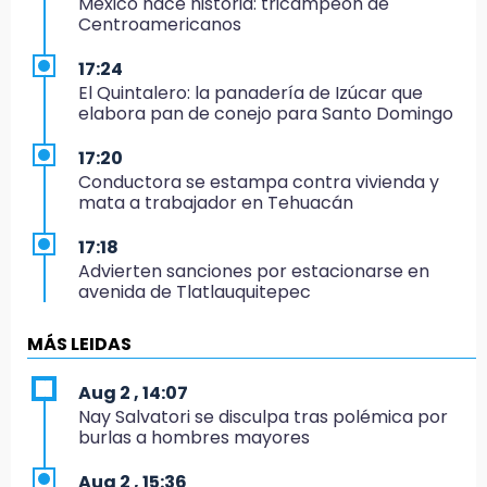
México hace historia: tricampeón de
Centroamericanos
17:24
El Quintalero: la panadería de Izúcar que
elabora pan de conejo para Santo Domingo
17:20
Conductora se estampa contra vivienda y
mata a trabajador en Tehuacán
17:18
Advierten sanciones por estacionarse en
avenida de Tlatlauquitepec
17:15
MÁS LEIDAS
Profeco suspende Cimera Gym Club en
Cholula tras detectar cinco irregularidades
Aug 2 , 14:07
Nay Salvatori se disculpa tras polémica por
16:51
burlas a hombres mayores
Recuperan espacios deportivos en La
Libertad
Aug 2 , 15:36