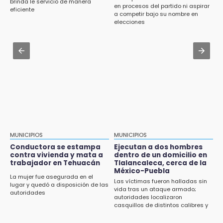
Chignautla como destino turístico estatal
brinda le servicio de manera
en procesos del partido ni aspirar
19:07
eficiente
a competir bajo su nombre en
Evidenciaron presunta patrulla clonada de la
Aug 2 , 11:35
elecciones
PGR sobre la Cuacnopalan-Oaxaca
Patrulla de Santa Isabel Cholula choca
contra puente en la Puebla-Atlixco
19:04
Directora de Orquesta Symphonia UDLAP
Aug 2 , 14:06
dirige agrupaciones de talla internacional
Identifican a dos víctimas de fatal volcadura
en barranco de Pantepec
MUNICIPIOS
MUNICIPIOS
Conductora se estampa
Ejecutan a dos hombres
contra vivienda y mata a
dentro de un domicilio en
trabajador en Tehuacán
Tlalancaleca, cerca de la
México-Puebla
La mujer fue asegurada en el
Las víctimas fueron halladas sin
lugar y quedó a disposición de las
vida tras un ataque armado;
autoridades
autoridades localizaron
casquillos de distintos calibres y
un vehículo con reporte de robo