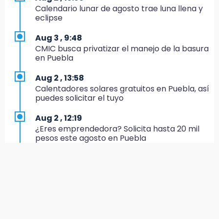
Calendario lunar de agosto trae luna llena y
16:45
eclipse
Sheinbaum entrega tarjetas de Pensión
Mujeres Bienestar en Naucalpan
Aug 3 , 9:48
CMIC busca privatizar el manejo de la basura
14:45
en Puebla
Ejecutan a dos hombres dentro de un
domicilio en Tlalancaleca, cerca de la
Aug 2 , 13:58
México-Puebla
Calentadores solares gratuitos en Puebla, así
puedes solicitar el tuyo
14:25
Más de 100 entrenadores buscan
Aug 2 , 12:19
certificación
¿Eres emprendedora? Solicita hasta 20 mil
pesos este agosto en Puebla
14:06
Armenta insiste a Agua de Puebla que
Aug 1 , 20:23
garantice abasto en colonias
AMIZ cerró ciclo 2026 con prácticas militares
en selva de Veracruz
13:34
José Luis García Parra recibe credencial y ya
Aug 2 , 12:34
milita en Morena
Alumnos de la AMIZ Puebla son forzados a
reproducir violencias: activista