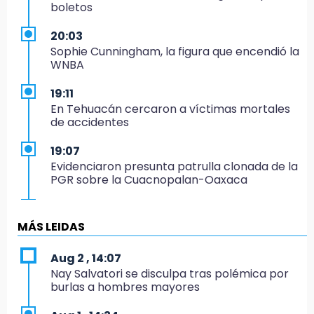
boletos
20:03
Sophie Cunningham, la figura que encendió la
WNBA
19:11
En Tehuacán cercaron a víctimas mortales
de accidentes
19:07
Evidenciaron presunta patrulla clonada de la
PGR sobre la Cuacnopalan-Oaxaca
19:04
Directora de Orquesta Symphonia UDLAP
MÁS LEIDAS
dirige agrupaciones de talla internacional
Aug 2 , 14:07
18:14
Nay Salvatori se disculpa tras polémica por
EE. UU. Sub-20 avanza a la final de
burlas a hombres mayores
CONCACAF