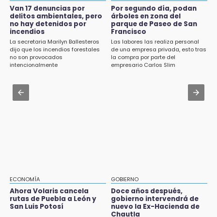
14:06
Gobierno de Puebla contrató al Inecol para
Van 17 denuncias por
Por segundo día, podan
Piden ayuda en Chignahuapan para
elaborar la MIA del Cablebús
delitos ambientales, pero
árboles en zona del
identificar a hombre hospitalizado
no hay detenidos por
parque de Paseo de San
incendios
Francisco
Aug 1 , 17:36
14:03
La secretaria Marilyn Ballesteros
Las labores las realiza personal
Alcaldesa exhibe patrullas tras polémico
IBERO Puebla abre sus puertas con la
dijo que los incendios forestales
de una empresa privada, esto tras
accidente en Chiautzingo
no son provocados
la compra por parte del
primera edición de FLIP
intencionalmente
empresario Carlos Slim
Aug 1 , 11:48
13:59
Huejotzingo tiene nuevo secretario de
Puebla, segundo nacional con tasa más alta
Seguridad Ciudadana: llega otro marino al
de muertes por diabetes
cargo
13:54
Falla convocatoria de inconformes de
Acatlán durante gira de Armenta en Chila
13:48
Estado de México llevará su cultura al
Festival Cervantino 2026
ECONOMÍA
GOBIERNO
Ahora Volaris cancela
Doce años después,
13:26
rutas de Puebla a León y
gobierno intervendrá de
San Luis Potosí
nuevo la Ex-Hacienda de
Ya instalan más de 2 mil luces para fiestas
Chautla