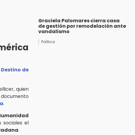
Graciela Palomares cierra casa
de gestión por remodelación ante
vandalismo
Política
mérica
l Destino de
licer, quien
l documento
ba
.
Humanidad
 sociales el
udadana
.