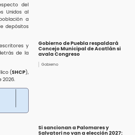
especto del
s Unidos al
 población a
de depósitos
Gobierno de Puebla respaldará
escritores y
Concejo Municipal de Acatlán si
detrás de la
avala Congreso
Gobierno
ico (
SHCP
),
e 2026.
Si sancionan a Palomares y
Salvatori no van a elección 2027: