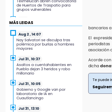
Texmelucan abren convocatoria
de Huertos de Traspatio para
grupos vulnerables
15:43
MÁS LEIDAS
Investigan presunta reventa de
bancarios a
más de 100 lotes en panteón de
Tehuacán
Aug 2 , 14:07
El expresid
Nay Salvatori se disculpa tras
periodistas
polémica por burlas a hombres
15:32
mayores
asociación c
Roban bicicleta en menos de un
minuto en plaza de Libres
Jul 31 , 10:37
Acorde con 
Asaltos a cuentahabientes en
15:26
dicha
dona
Puebla dejan 3 heridos y robo
Grupo armado asalta gasera en
millonario
San Andrés Cholula
Te puede i
Jul 31 , 10:05
15:21
Seguire
Gobierno y Google van por
Texmelucan contará con más de
laboratorio de IA en
500 cámaras de videovigilancia
Cuautlancingo
15:08
Jul 31 , 13:10
Huitzilan de Serdán espera hasta