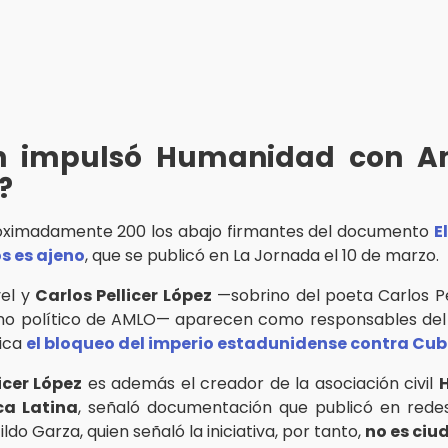
n impulsó Humanidad con A
?
oximadamente 200 los abajo firmantes del documento
E
s es ajeno
, que se publicó en La Jornada el 10 de marzo.
vel y
Carlos Pellicer López
—sobrino del poeta Carlos Pel
rino político de AMLO— aparecen como responsables de
fica
el bloqueo del imperio estadunidense contra Cu
icer López
es además el creador de la asociación civil
ca Latina
, señaló documentación que publicó en redes
ildo Garza, quien señaló la iniciativa, por tanto,
no es ci