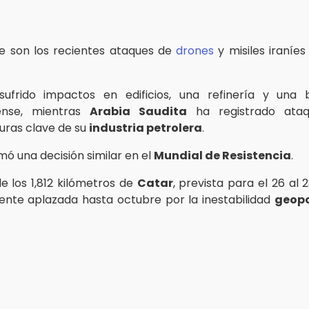
e son los recientes ataques de
drones
y misiles iraníes
sufrido impactos en edificios, una refinería y una b
ense, mientras
Arabia Saudita
ha registrado ataq
turas clave de su
industria petrolera
.
mó una decisión similar en el
Mundial de Resistencia
.
e los 1,812 kilómetros de
Catar
, prevista para el 26 al
mente aplazada hasta octubre por la inestabilidad
geopo