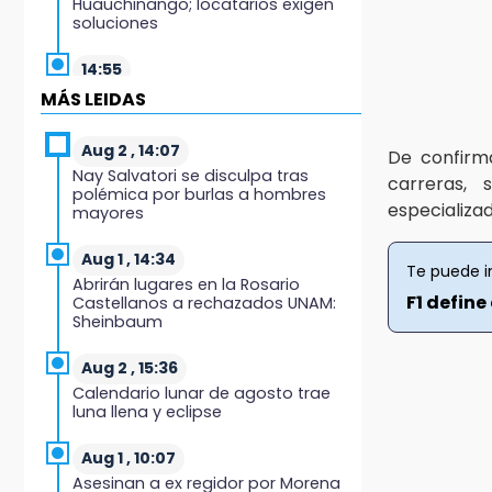
Huauchinango; locatarios exigen
soluciones
14:55
Escuelas de Molcaxac y
MÁS LEIDAS
Tehuitzingo anuncian
inscripciones 2026-2027
Aug 2 , 14:07
De confirm
Nay Salvatori se disculpa tras
14:49
carreras, 
polémica por burlas a hombres
Basura da mala imagen a la feria
especializ
mayores
de San Salvador El Seco
Aug 1 , 14:34
14:36
Te puede i
Abrirán lugares en la Rosario
Inician las finales del Campeonato
F1 define 
Castellanos a rechazados UNAM:
Nacional Infantil, Juvenil y de
Sheinbaum
Escaramuzas Puebla 2026
Aug 2 , 15:36
14:32
Calendario lunar de agosto trae
Sheinbaum destaca reducción de
luna llena y eclipse
inflación anual de 3.12 % en julio
Aug 1 , 10:07
14:18
Asesinan a ex regidor por Morena
Cañeros de Atencingo siguen sin