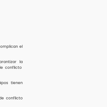
complican el
rantizar la
e conflicto
ipos tienen
e conflicto