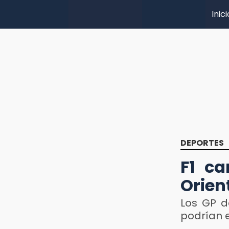
Inici
DEPORTES
F1 ca
Orient
Los GP d
podrían e