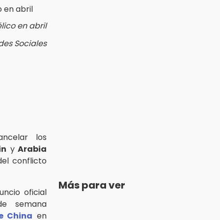
lico en abril
des Sociales
ncelar los
in
y
Arabia
el conflicto
Más para ver
uncio oficial
 de semana
e China
en