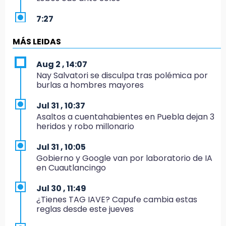
7:27
Por asesinato y desaparición desafueran a 2
ediles de MC en Veracruz
MÁS LEIDAS
6:48
Aug 2 , 14:07
Detienen a 4 que asaltaron el Coppel del
Nay Salvatori se disculpa tras polémica por
Centro Histórico: recuperan botín
burlas a hombres mayores
22:09
Jul 31 , 10:37
México Sub-20 aplasta a Panamá y sella su
Asaltos a cuentahabientes en Puebla dejan 3
boleto al Mundial 2027
heridos y robo millonario
21:33
Jul 31 , 10:05
Mora vale más que Messi en la Leagues Cup
Gobierno y Google van por laboratorio de IA
en Cuautlancingo
20:45
Se acerca la justicia para Aldo Padilla: Édgar
Jul 30 , 11:49
sería sentenciado en un mes
¿Tienes TAG IAVE? Capufe cambia estas
reglas desde este jueves
20:40