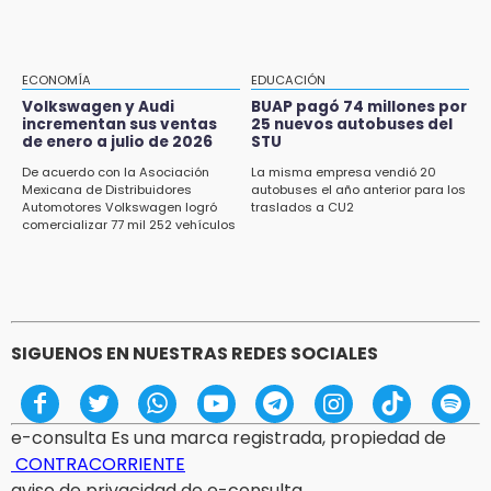
16:26
Reclamo por obras deriva en intercambio
con alcalde de Juan Galindo
ECONOMÍA
EDUCACIÓN
16:24
Volkswagen y Audi
BUAP pagó 74 millones por
incrementan sus ventas
25 nuevos autobuses del
Volkswagen y Audi incrementan sus ventas
de enero a julio de 2026
STU
de enero a julio de 2026
De acuerdo con la Asociación
La misma empresa vendió 20
16:19
Mexicana de Distribuidores
autobuses el año anterior para los
Automotores Volkswagen logró
traslados a CU2
FIFA niega pacto por la final del Mundial 2030
comercializar 77 mil 252 vehículos
SIGUENOS EN NUESTRAS REDES SOCIALES
e-consulta Es una marca registrada, propiedad de
CONTRACORRIENTE
aviso de privacidad de e-consulta