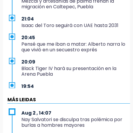
Mezcal y artesanías de palma frenan la
migración en Caltepec, Puebla
21:04
Isaac del Toro seguirá con UAE hasta 2031
20:45
Pensé que me iban a matar: Alberto narra lo
que vivió en un secuestro exprés
20:09
Black Tiger IV hará su presentación en la
Arena Puebla
19:54
Investigación de ASE a Tlatehui y Cuautle no
es politiquería, es por posible desfalco al
MÁS LEIDAS
erario
Aug 2 , 14:07
19:45
Nay Salvatori se disculpa tras polémica por
Estado invertirá en unidades médicas del
burlas a hombres mayores
IMSS-Bienestar y el SEDIF