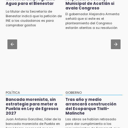
CMIC busca privatizar el manejo de la basura
Agua para el Bienestar
Municipal de Acatlán si
Investigan presunta reventa de más de 100
en Puebla
avala Congreso
lotes en panteón de Tehuacán
La titular de la Secretaría de
El gobernador Alejandro Armenta
Bienestar indicó que la petición de
Jul 31 , 13:46
señaló que si este es el
INE a los ciudadanos es para
15:32
planteamiento del Congreso
Certifícate como operador de transporte en
comprobar gastos
Roban bicicleta en menos de un minuto en
estarán atentos a su resolución
Icatep
plaza de Libres
Jul 31 , 14:02
15:26
Prepárate para lluvias intensas por frente
Grupo armado asalta gasera en San Andrés
frío en Puebla
Cholula
15:21
Texmelucan contará con más de 500
cámaras de videovigilancia
15:08
POLÍTICA
GOBIERNO
Huitzilan de Serdán espera hasta 30 mil
Bancada morenista, sin
Tras año y medio
visitantes en feria
estrategia para meter a
arrancará construcción
Puebla en Ley de Egresos
del Ecoparque Tlalli-
2027
Malinche
15:07
Juan Antonio González, líder de la
Las obras se habían retrasado
Rastro de Atlixco descarta clembuterol y
bancada morenista de Puebla en
para dar cumplimiento a los
alerta por mataderos clandestinos