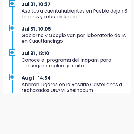
Jul 31 , 10:37
19:35
Asaltos a cuentahabientes en Puebla dejan 3
De la Vega niega venta de Bravos
heridos y robo millonario
19:34
Jul 31 , 10:05
Desalojan a dos comerciantes en Valsequillo
Gobierno y Google van por laboratorio de IA
por invasión en zona de Conagua
en Cuautlancingo
19:18
Jul 31 , 13:10
Bancada morenista, sin estrategia para
Conoce el programa del Inapam para
meter a Puebla en Ley de Egresos 2027
conseguir empleo gratuito
18:54
Aug 1 , 14:34
Gobierno rehabilitará el drenaje del Hospital
Abrirán lugares en la Rosario Castellanos a
de Especialidades del Issstep
rechazados UNAM: Sheinbaum
18:49
Aug 2 , 15:36
Sujeto asalta banco en Plaza Dorada tras
Calendario lunar de agosto trae luna llena y
amenazar con supuesto explosivo
eclipse
18:43
Jul 31 , 12:59
Renuncia Norman Campos, responsable de
Aprovecha las Ferias de Paz con consultas