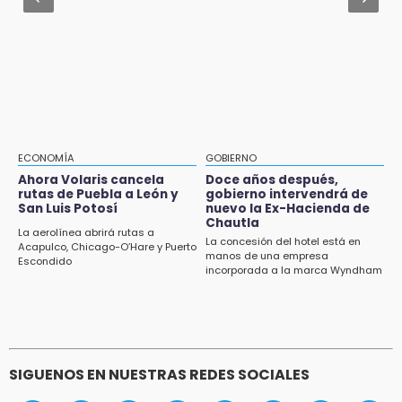
Seguridad Ciudadana: llega otro marino al
Inician las finales del Campeonato Nacional
cargo
Infantil, Juvenil y de Escaramuzas Puebla
2026
Aug 2 , 10:09
Regresan los arrancones a Puebla pese a
14:32
operativos de autoridades
Sheinbaum destaca reducción de inflación
anual de 3.12 % en julio
14:18
ECONOMÍA
GOBIERNO
Cañeros de Atencingo siguen sin recibir
Ahora Volaris cancela
Doce años después,
rutas de Puebla a León y
gobierno intervendrá de
pagos tras concluir la zafra
San Luis Potosí
nuevo la Ex-Hacienda de
Chautla
14:06
La aerolínea abrirá rutas a
La concesión del hotel está en
Acapulco, Chicago-O’Hare y Puerto
Piden ayuda en Chignahuapan para
manos de una empresa
Escondido
identificar a hombre hospitalizado
incorporada a la marca Wyndham
14:03
IBERO Puebla abre sus puertas con la
primera edición de FLIP
SIGUENOS EN NUESTRAS REDES SOCIALES