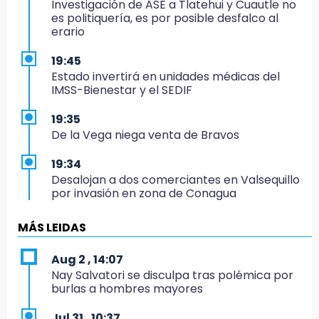
Investigación de ASE a Tlatehui y Cuautle no
es politiquería, es por posible desfalco al
erario
19:45
Estado invertirá en unidades médicas del
IMSS-Bienestar y el SEDIF
19:35
De la Vega niega venta de Bravos
19:34
Desalojan a dos comerciantes en Valsequillo
por invasión en zona de Conagua
19:18
MÁS LEIDAS
Bancada morenista, sin estrategia para
meter a Puebla en Ley de Egresos 2027
Aug 2 , 14:07
Nay Salvatori se disculpa tras polémica por
18:54
burlas a hombres mayores
Gobierno rehabilitará el drenaje del Hospital
de Especialidades del Issstep
Jul 31 , 10:37