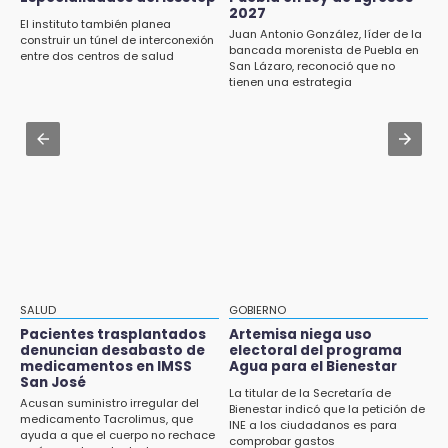
el precio por Vinícius Jr.
2027
15:08
El instituto también planea
Juan Antonio González, líder de la
Huitzilan de Serdán espera hasta 30 mil
construir un túnel de interconexión
Jul 31 , 13:46
bancada morenista de Puebla en
visitantes en feria
entre dos centros de salud
San Lázaro, reconoció que no
Certifícate como operador de transporte en
tienen una estrategia
Icatep
15:07
Rastro de Atlixco descarta clembuterol y
Jul 31 , 14:02
alerta por mataderos clandestinos
Prepárate para lluvias intensas por frente
frío en Puebla
15:03
Cholula estrena agenda cultural con siete
actividades
15:01
Gobierno de Puebla respaldará Concejo
Municipal de Acatlán si avala Congreso
SALUD
GOBIERNO
Pacientes trasplantados
Artemisa niega uso
14:56
denuncian desabasto de
electoral del programa
Regístrate a la clase gratuita de ballet con
medicamentos en IMSS
Agua para el Bienestar
San José
Elisa Carrillo en Puebla
La titular de la Secretaría de
Acusan suministro irregular del
Bienestar indicó que la petición de
medicamento Tacrolimus, que
14:43
INE a los ciudadanos es para
ayuda a que el cuerpo no rechace
comprobar gastos
Conductor de Atencingo resulta lesionado al