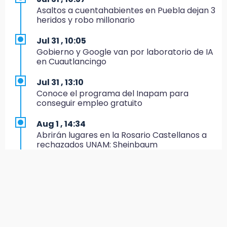
Asaltos a cuentahabientes en Puebla dejan 3
18:49
heridos y robo millonario
Sujeto asalta banco en Plaza Dorada tras
amenazar con supuesto explosivo
Jul 31 , 10:05
Gobierno y Google van por laboratorio de IA
18:43
en Cuautlancingo
Renuncia Norman Campos, responsable de
ciclovías de Chedraui
Jul 31 , 13:10
Conoce el programa del Inapam para
18:13
conseguir empleo gratuito
Pacientes trasplantados denuncian
desabasto de medicamentos en IMSS San
Aug 1 , 14:34
José
Abrirán lugares en la Rosario Castellanos a
rechazados UNAM: Sheinbaum
17:45
Procede obra del FAISPIAM en Zapotitlán
Jul 31 , 12:59
Salinas tras conflicto por predio
Aprovecha las Ferias de Paz con consultas
médicas gratis en Puebla
17:21
Prevalece trabajo infantil en Tehuacán,
Aug 2 , 15:36
cruceros los más reportados
Calendario lunar de agosto trae luna llena y