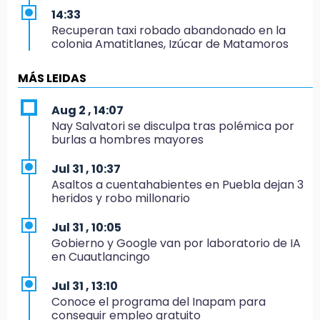
14:33
Recuperan taxi robado abandonado en la
colonia Amatitlanes, Izúcar de Matamoros
14:31
MÁS LEIDAS
Regístrate en el Programa de Apoyo al
Empleo en Puebla
Aug 2 , 14:07
Nay Salvatori se disculpa tras polémica por
14:30
burlas a hombres mayores
Presentan las 10 primeras conclusiones
sobre el fracking en México
Jul 31 , 10:37
Asaltos a cuentahabientes en Puebla dejan 3
14:29
heridos y robo millonario
Feria Patronal invita a vivir diez días de
tradición
Jul 31 , 10:05
Gobierno y Google van por laboratorio de IA
14:29
en Cuautlancingo
Acatlán: regidora llama a diputados a actuar
con justicia e imparcialidad
Jul 31 , 13:10
Conoce el programa del Inapam para
14:21
conseguir empleo gratuito