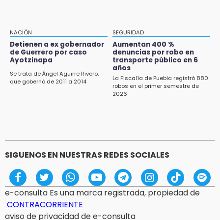
10:41
Sequía y robo de elotes agravan crisis de
NACIÓN
SEGURIDAD
productores en Valle de Serdán
Detienen a ex gobernador
Aumentan 400 %
de Guerrero por caso
denuncias por robo en
10:15
Ayotzinapa
transporte público en 6
Volaris ofertará vuelos a Chicago, Acapulco y
años
Se trata de Ángel Aguirre Rivero,
Puerto Escondido desde Puebla
La Fiscalía de Puebla registró 880
que gobernó de 2011 a 2014
robos en el primer semestre de
2026
9:49
Patrulla de Texmelucan cae a barranca en
San Rafael Tlanalapan
9:39
Asalto a Ruta 65 deja un herido y
SIGUENOS EN NUESTRAS REDES SOCIALES
embarazada en crisis
e-consulta Es una marca registrada, propiedad de
CONTRACORRIENTE
aviso de privacidad de e-consulta