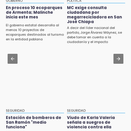
13:08
GOBIERNO
POLÍTICA
Fútbol une a La Libertad con el “Mundialito
Aug 3 , 17:23
En proceso 10 ecoparques
MC exige consulta
Llanero”
de Armenta; Malinche
ciudadana por
Dirigente de Fuerza por México en Puebla se
inicia este mes
megarrecicladora en San
perpetúa hasta 2029
José Chiapa
13:04
El gobierno estatal desarrolla al
A decir del líder nacional del
menos 10 proyectos de
CU2 cuenta con ARCA Virtual, simulador de
Aug 3 , 14:12
partido, Jorge Álvarez Máynez, se
ecoparques destinados al turismo
última generación en enseñanza
debe tomar en cuenta a la
Se enfrentan ambulantes y policías en el
en la entidad poblana
ciudadanía y el impacto
Zócalo; detienen a menor
ambiental
13:01
Delegado de Movilidad deja plantados a
Aug 3 , 19:11
taxistas inconformes en Huauchinango
Tri Sub-23 aplasta y avanza
12:54
Amigos de Lisette Alvarado duda de versión
del homicidio-suicidio
12:50
¿Buscas trabajo? SPF ofrece sueldo de 13,607
y prestaciones: aplica en Puebla
SEGURIDAD
SEGURIDAD
Estación de bomberos de
Viudo de Karla Valeria
12:44
San Ramón "medio
señala a suegros de
Precio del gas LP baja en Puebla, aprovecha
funciona"
violencia contra ella