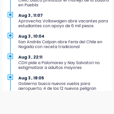
CMIC busca privatizar el manejo de la basura
cierran festejos de Santo Domingo
en Puebla
16:50
Aug 3 , 11:07
México va por el oro y el boleto olímpico en
Aprovecha; Volkswagen abre vacantes para
Flag Football
estudiantes con apoyo de 6 mil pesos
16:34
Aug 3 , 10:04
Memes y críticas surten efecto; modifican
San Andrés Calpan abre Feria del Chile en
colores del parque en Chalchicomula
Nogada con receta tradicional
16:00
Aug 3 , 22:11
MC reorganiza su estructura en Atlixco y
CDH pide a Palomares y Nay Salvatori no
nombra a Julio Águila dirigente
estigmatizar a adultos mayores
15:17
Aug 3 , 18:05
Operativo en Atencingo deja un detenido y
Gobierno busca nuevos vuelos para
una motocicleta recuperada
aeropuerto; 4 de los 12 nuevos peligran
15:07
Aug 3 , 11:16
Cantona gana torneo INAH y sella convenio
El influencer Gio Pita sufre secuestro exprés
con Puebla
en Uber de Puebla