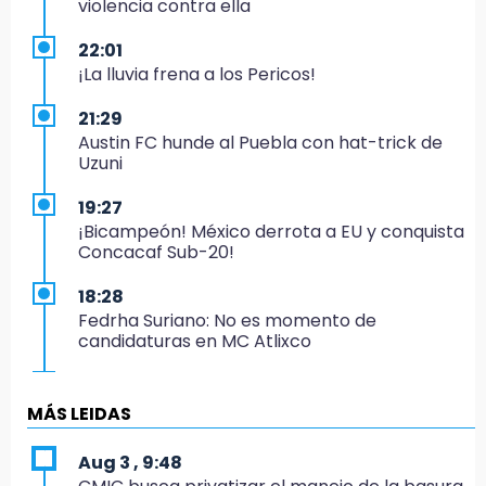
violencia contra ella
22:01
¡La lluvia frena a los Pericos!
21:29
Austin FC hunde al Puebla con hat-trick de
Uzuni
19:27
¡Bicampeón! México derrota a EU y conquista
Concacaf Sub-20!
18:28
Fedrha Suriano: No es momento de
candidaturas en MC Atlixco
17:30
¡Jalisco se corona en Puebla!
MÁS LEIDAS
16:57
Aug 3 , 9:48
Los Voladores de Papantla vuelven a Izúcar y