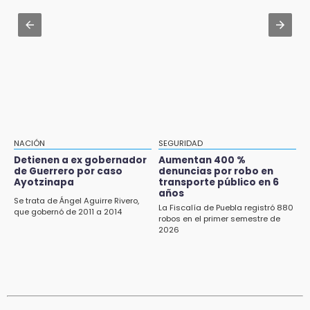
¿Mundial 2030 en peligro? España y Portugal
11:21
podrían echarse para atrás
Clausuran 51 locales abandonados del
Mercado Municipal de Huauchinango
Jul 31 , 15:16
Diputadas pelean coordinación morenista en
11:03
Cholula
Ataque a balazos contra vivienda alarma a
vecinos de Izúcar de Matamoros
10:41
Sequía y robo de elotes agravan crisis de
NACIÓN
SEGURIDAD
productores en Valle de Serdán
Detienen a ex gobernador
Aumentan 400 %
de Guerrero por caso
denuncias por robo en
10:15
Ayotzinapa
transporte público en 6
Volaris ofertará vuelos a Chicago, Acapulco y
años
Se trata de Ángel Aguirre Rivero,
Puerto Escondido desde Puebla
La Fiscalía de Puebla registró 880
que gobernó de 2011 a 2014
robos en el primer semestre de
2026
9:49
Patrulla de Texmelucan cae a barranca en
San Rafael Tlanalapan
9:39
Asalto a Ruta 65 deja un herido y