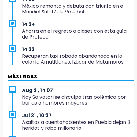
México remonta y debuta con triunfo en el
Mundial Sub 17 de Voleibol
14:34
Ahorra en el regreso a clases con esta guía
de Profeco
14:33
Recuperan taxi robado abandonado en la
colonia Amatitlanes, Izúcar de Matamoros
14:31
MÁS LEIDAS
Regístrate en el Programa de Apoyo al
Empleo en Puebla
Aug 2 , 14:07
Nay Salvatori se disculpa tras polémica por
14:30
burlas a hombres mayores
Presentan las 10 primeras conclusiones
sobre el fracking en México
Jul 31 , 10:37
Asaltos a cuentahabientes en Puebla dejan 3
14:29
heridos y robo millonario
Feria Patronal invita a vivir diez días de