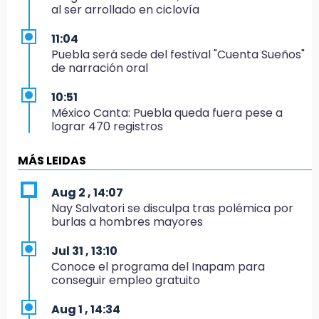
al ser arrollado en ciclovía
11:04
Puebla será sede del festival "Cuenta Sueños"
de narración oral
10:51
México Canta: Puebla queda fuera pese a
lograr 470 registros
10:38
MÁS LEIDAS
Muestra Estatal PECDA 2026 reúne 42
proyectos artísticos en Puebla
Aug 2 , 14:07
Nay Salvatori se disculpa tras polémica por
9:43
burlas a hombres mayores
Pericos de Puebla cierran con derrota y van
por Campeche
Jul 31 , 13:10
Conoce el programa del Inapam para
9:21
conseguir empleo gratuito
Buscan a tres hombres tras violento asalto a
adulta mayor en Atlixco
Aug 1 , 14:34