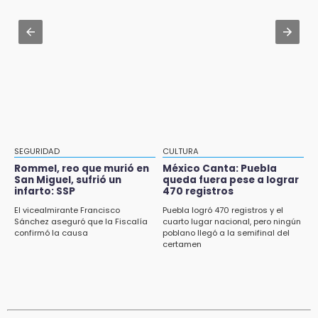
Sujeto asalta banco en Plaza Dorada tras
amenazar con supuesto explosivo
Jul 31 , 15:22
Luis Miguel sorprende con su regreso como
18:43
imagen de Coca-Cola
Renuncia Norman Campos, responsable de
ciclovías de Chedraui
18:13
Pacientes trasplantados denuncian
desabasto de medicamentos en IMSS San
José
SEGURIDAD
CULTURA
Rommel, reo que murió en
México Canta: Puebla
San Miguel, sufrió un
queda fuera pese a lograr
17:45
infarto: SSP
470 registros
Procede obra del FAISPIAM en Zapotitlán
Salinas tras conflicto por predio
El vicealmirante Francisco
Puebla logró 470 registros y el
Sánchez aseguró que la Fiscalía
cuarto lugar nacional, pero ningún
confirmó la causa
poblano llegó a la semifinal del
17:21
certamen
Prevalece trabajo infantil en Tehuacán,
cruceros los más reportados