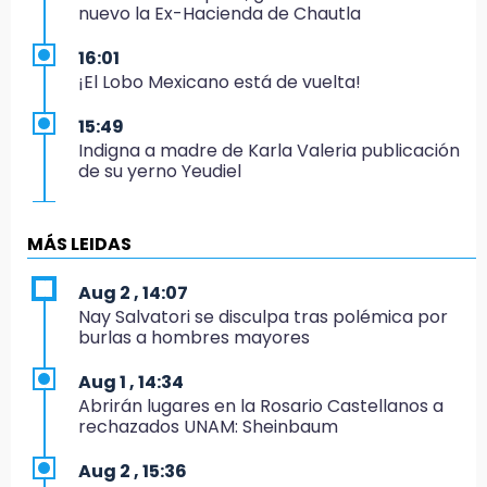
nuevo la Ex-Hacienda de Chautla
16:01
¡El Lobo Mexicano está de vuelta!
15:49
Indigna a madre de Karla Valeria publicación
de su yerno Yeudiel
15:19
Clausuran locales del mercado de
MÁS LEIDAS
Huauchinango; locatarios exigen soluciones
Aug 2 , 14:07
14:55
Nay Salvatori se disculpa tras polémica por
Escuelas de Molcaxac y Tehuitzingo anuncian
burlas a hombres mayores
inscripciones 2026-2027
Aug 1 , 14:34
14:49
Abrirán lugares en la Rosario Castellanos a
Basura da mala imagen a la feria de San
rechazados UNAM: Sheinbaum
Salvador El Seco
Aug 2 , 15:36
14:36