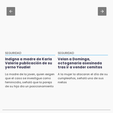
checa fechas y cómo inscribirte
Aug 1 , 14:04
11:34
Protección Civil dictaminó seguro el mástil de
Choque de autobús vs tráiler en autopista
Los Voladores de Papantla en Izúcar de
Tlaxco-Tejocotal deja 20 heridos
Matamoros tras 24 de julio
11:19
Rommel, reo que murió en San Miguel, sufrió
un infarto: SSP
11:11
SEGURIDAD
SEGURIDAD
Tragedia en Tehuacán; adolescente fallece
Indigna a madre de Karla
Velan a Dominga,
al ser arrollado en ciclovía
Valeria publicación de su
octogenaria asesinada
yerno Yeudiel
tras ir a vender cemitas
11:04
La madre de la joven, quien exigen
A la mujer la atacaron el día de su
que el caso se investigue como
cumpleaños, señaló una de sus
Puebla será sede del festival "Cuenta Sueños"
feminicidio, señaló que la pareja
nietas
de narración oral
de su hija dio un posicionamiento
en redes
10:51
México Canta: Puebla queda fuera pese a
lograr 470 registros