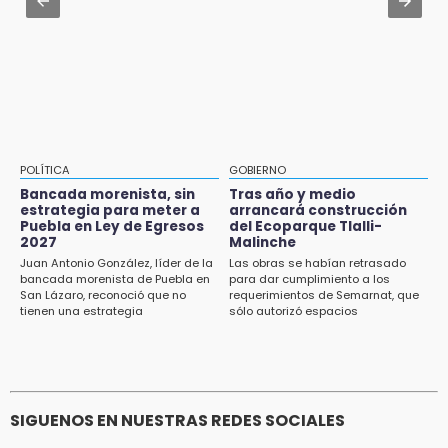
15:26
Prepárate para lluvias intensas por frente
Grupo armado asalta gasera en San Andrés
frío en Puebla
Cholula
15:21
Texmelucan contará con más de 500
cámaras de videovigilancia
15:08
POLÍTICA
GOBIERNO
Huitzilan de Serdán espera hasta 30 mil
Bancada morenista, sin
Tras año y medio
visitantes en feria
estrategia para meter a
arrancará construcción
Puebla en Ley de Egresos
del Ecoparque Tlalli-
2027
Malinche
15:07
Juan Antonio González, líder de la
Las obras se habían retrasado
Rastro de Atlixco descarta clembuterol y
bancada morenista de Puebla en
para dar cumplimiento a los
alerta por mataderos clandestinos
San Lázaro, reconoció que no
requerimientos de Semarnat, que
tienen una estrategia
sólo autorizó espacios
ecoturísticos
15:03
Cholula estrena agenda cultural con siete
actividades
SIGUENOS EN NUESTRAS REDES SOCIALES