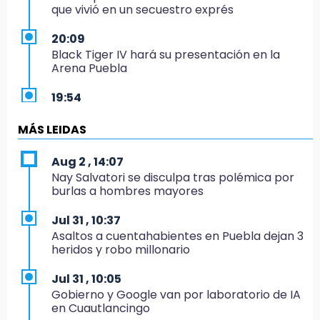
que vivió en un secuestro exprés
20:09
Black Tiger IV hará su presentación en la
Arena Puebla
19:54
Investigación de ASE a Tlatehui y Cuautle no
es politiquería, es por posible desfalco al
MÁS LEIDAS
erario
Aug 2 , 14:07
19:45
Nay Salvatori se disculpa tras polémica por
Estado invertirá en unidades médicas del
burlas a hombres mayores
IMSS-Bienestar y el SEDIF
Jul 31 , 10:37
19:35
Asaltos a cuentahabientes en Puebla dejan 3
De la Vega niega venta de Bravos
heridos y robo millonario
19:34
Jul 31 , 10:05
Desalojan a dos comerciantes en Valsequillo
Gobierno y Google van por laboratorio de IA
por invasión en zona de Conagua
en Cuautlancingo