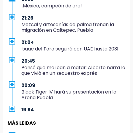
¡México, campeón de oro!
21:26
Mezcal y artesanías de palma frenan la
migración en Caltepec, Puebla
21:04
Isaac del Toro seguirá con UAE hasta 2031
20:45
Pensé que me iban a matar: Alberto narra lo
que vivió en un secuestro exprés
20:09
Black Tiger IV hará su presentación en la
Arena Puebla
19:54
Investigación de ASE a Tlatehui y Cuautle no
es politiquería, es por posible desfalco al
MÁS LEIDAS
erario