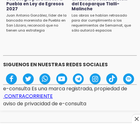
Puebla en Ley de Egresos
del Ecoparque Tlalli-
2027
Malinche
15:07
Juan Antonio González, líder de la
Las obras se habían retrasado
Rastro de Atlixco descarta clembuterol y
bancada morenista de Puebla en
para dar cumplimiento a los
alerta por mataderos clandestinos
San Lázaro, reconoció que no
requerimientos de Semarnat, que
tienen una estrategia
sólo autorizó espacios
ecoturísticos
15:03
Cholula estrena agenda cultural con siete
actividades
SIGUENOS EN NUESTRAS REDES SOCIALES
e-consulta Es una marca registrada, propiedad de
CONTRACORRIENTE
aviso de privacidad de e-consulta