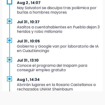
Aug 2 , 14:07
19:45
Nay Salvatori se disculpa tras polémica por
Estado invertirá en unidades médicas del
burlas a hombres mayores
IMSS-Bienestar y el SEDIF
Jul 31 , 10:37
19:35
Asaltos a cuentahabientes en Puebla dejan 3
De la Vega niega venta de Bravos
heridos y robo millonario
19:34
Jul 31 , 10:05
Desalojan a dos comerciantes en Valsequillo
Gobierno y Google van por laboratorio de IA
por invasión en zona de Conagua
en Cuautlancingo
19:18
Jul 31 , 13:10
Bancada morenista, sin estrategia para
Conoce el programa del Inapam para
meter a Puebla en Ley de Egresos 2027
conseguir empleo gratuito
18:54
Aug 1 , 14:34
Gobierno rehabilitará el drenaje del Hospital
Abrirán lugares en la Rosario Castellanos a
de Especialidades del Issstep
rechazados UNAM: Sheinbaum
18:49
Aug 2 , 15:36
Sujeto asalta banco en Plaza Dorada tras
Calendario lunar de agosto trae luna llena y