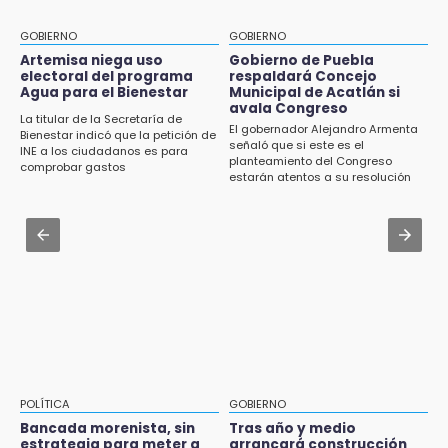
Armenta pide denunciar abusos en
Texmelucan abren convocatoria de Huertos
Academia Militarizada Ignacio Zaragoza
de Traspatio para grupos vulnerables
GOBIERNO
GOBIERNO
Jul 31 , 13:35
Artemisa niega uso
Gobierno de Puebla
15:43
electoral del programa
respaldará Concejo
El mexicano Karim López firma contrato
Agua para el Bienestar
Municipal de Acatlán si
Investigan presunta reventa de más de 100
multianual con Memphis Grizzlies
avala Congreso
lotes en panteón de Tehuacán
La titular de la Secretaría de
El gobernador Alejandro Armenta
Bienestar indicó que la petición de
Jul 31 , 13:46
señaló que si este es el
INE a los ciudadanos es para
15:32
planteamiento del Congreso
Certifícate como operador de transporte en
comprobar gastos
Roban bicicleta en menos de un minuto en
estarán atentos a su resolución
Icatep
plaza de Libres
Jul 31 , 14:02
15:26
Prepárate para lluvias intensas por frente
Grupo armado asalta gasera en San Andrés
frío en Puebla
Cholula
15:21
Texmelucan contará con más de 500
cámaras de videovigilancia
15:08
POLÍTICA
GOBIERNO
Huitzilan de Serdán espera hasta 30 mil
Bancada morenista, sin
Tras año y medio
visitantes en feria
estrategia para meter a
arrancará construcción