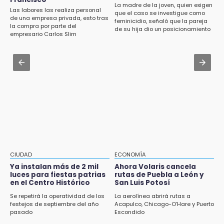
Ayuntamiento de Puebla licita compra de 30
La madre de la joven, quien exigen
Las labores las realiza personal
nuevos vehículos
que el caso se investigue como
Aug 1 , 14:04
de una empresa privada, esto tras
feminicidio, señaló que la pareja
la compra por parte del
Protección Civil dictaminó seguro el mástil
de su hija dio un posicionamiento
12:08
empresario Carlos Slim
de Los Voladores de Papantla en Izúcar de
en redes
¿Buscas apoyo para útiles? Regístralo en la
Matamoros tras 24 de julio
Beca Rita Cetina y recibe 2,500 pesos
Jul 31 , 18:15
12:07
Departamentos en renta en CDMX:
Profeco clausura Cimera Gym Club, de Club
panorama del mercado y cómo encontrar tu
Alpha, en San Pedro Cholula
próximo hogar
12:06
Toma precauciones por lluvias fuertes en
Puebla este fin de semana
11:47
CIUDAD
ECONOMÍA
¿Vas a remodelar? Infonavit te presta hasta
Ya instalan más de 2 mil
Ahora Volaris cancela
luces para fiestas patrias
rutas de Puebla a León y
71 mil pesos en 2026
en el Centro Histórico
San Luis Potosí
11:43
Se repetirá la operatividad de los
La aerolínea abrirá rutas a
festejos de septiembre del año
Acapulco, Chicago-O’Hare y Puerto
Icatep abre 6 cursos desde 600 pesos:
pasado
Escondido
checa fechas y cómo inscribirte