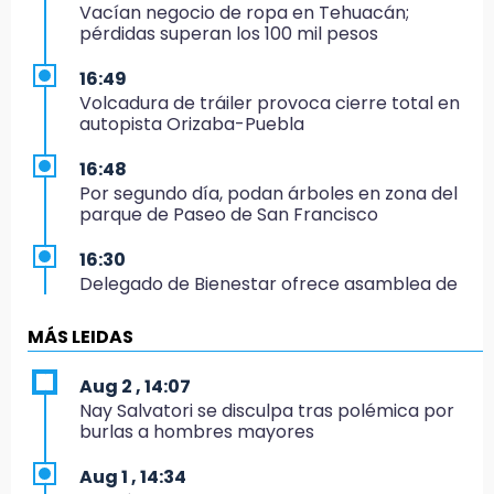
Vacían negocio de ropa en Tehuacán;
pérdidas superan los 100 mil pesos
16:49
Volcadura de tráiler provoca cierre total en
autopista Orizaba-Puebla
16:48
Por segundo día, podan árboles en zona del
parque de Paseo de San Francisco
16:30
Delegado de Bienestar ofrece asamblea de
Morena en oficinas de Cohuecan
MÁS LEIDAS
16:13
Cabildo de Acatlán rechaza propuesta de
Aug 2 , 14:07
nuevo secretario general de la alcaldesa
Nay Salvatori se disculpa tras polémica por
burlas a hombres mayores
16:05
Doce años después, gobierno intervendrá de
Aug 1 , 14:34
nuevo la Ex-Hacienda de Chautla