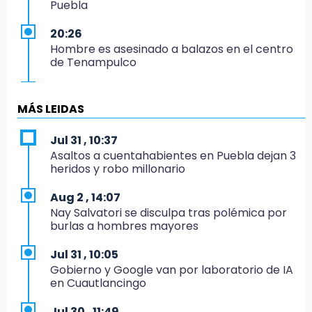
Puebla
20:26
Hombre es asesinado a balazos en el centro
de Tenampulco
19:49
BUAP pagó 74 millones por 25 nuevos
MÁS LEIDAS
autobuses del STU
Jul 31 , 10:37
19:33
Asaltos a cuentahabientes en Puebla dejan 3
Hallan sin vida a mujer y sus dos hijos en
heridos y robo millonario
vivienda de Huauchinango
Aug 2 , 14:07
19:27
Nay Salvatori se disculpa tras polémica por
Identifican a dos hermanos asesinados cerca
burlas a hombres mayores
de la Central de Abastos de Huixcolotla
Jul 31 , 10:05
19:22
Gobierno y Google van por laboratorio de IA
Supervisa rectora Lilia Cedillo proceso de
en Cuautlancingo
inscripción del nivel superior
Jul 30 , 11:49