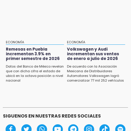
hasta 70 mil pesos con Equiparte
15:13
Fuga de agua cumple casi un mes sin ser
atendida en San Andrés Cholula
15:13
Armenta confirma apertura de siete nuevas
Casas Carmen Serdán
ECONOMÍA
ECONOMÍA
Remesas en Puebla
Volkswagen y Audi
incrementan 3.9% en
incrementan sus ventas
15:12
primer semestre de 2026
de enero a julio de 2026
Puebla vibrará con una noche de fútbol,
béisbol y basquetbol
Datos del Banco de México revelan
De acuerdo con la Asociación
que con dicha cifra el estado de
Mexicana de Distribuidores
ubicó en la octava posición a nivel
Automotores Volkswagen logró
14:54
nacional
comercializar 77 mil 252 vehículos
Padres denuncian presunto hallazgo de
droga en telesecundaria de Chicontla
SIGUENOS EN NUESTRAS REDES SOCIALES