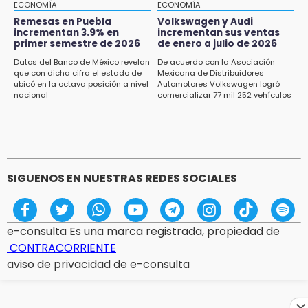
Casas Carmen Serdán
ECONOMÍA
ECONOMÍA
Remesas en Puebla
Volkswagen y Audi
incrementan 3.9% en
incrementan sus ventas
15:12
primer semestre de 2026
de enero a julio de 2026
Puebla vibrará con una noche de fútbol,
béisbol y basquetbol
Datos del Banco de México revelan
De acuerdo con la Asociación
que con dicha cifra el estado de
Mexicana de Distribuidores
ubicó en la octava posición a nivel
Automotores Volkswagen logró
14:54
nacional
comercializar 77 mil 252 vehículos
Padres denuncian presunto hallazgo de
droga en telesecundaria de Chicontla
SIGUENOS EN NUESTRAS REDES SOCIALES
e-consulta Es una marca registrada, propiedad de
CONTRACORRIENTE
aviso de privacidad de e-consulta