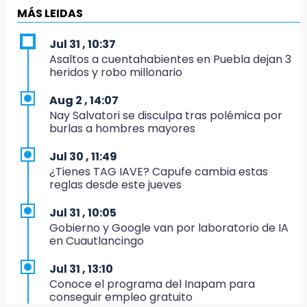
BUAP pagó 74 millones por 25 nuevos
MÁS LEIDAS
autobuses del STU
Jul 31 , 10:37
19:33
Asaltos a cuentahabientes en Puebla dejan 3
Hallan sin vida a mujer y sus dos hijos en
heridos y robo millonario
vivienda de Huauchinango
Aug 2 , 14:07
19:27
Nay Salvatori se disculpa tras polémica por
Identifican a dos hermanos asesinados cerca
burlas a hombres mayores
de la Central de Abastos de Huixcolotla
Jul 30 , 11:49
19:22
¿Tienes TAG IAVE? Capufe cambia estas
Supervisa rectora Lilia Cedillo proceso de
reglas desde este jueves
inscripción del nivel superior
Jul 31 , 10:05
19:09
Gobierno y Google van por laboratorio de IA
Checo y Cadillac, en blanco antes del parón
en Cuautlancingo
19:00
Jul 31 , 13:10
SSP pagará 63 millones por mantenimiento a
Conoce el programa del Inapam para
cámaras y luminaria del Periférico
conseguir empleo gratuito