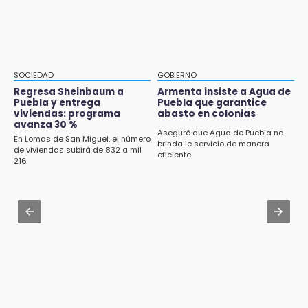
Identifican a dos víctimas de fatal volcadura
ante Campeche
en barranco de Pantepec
Aug 2 , 15:46
Mujeres de Coapan celebran su cultura en la
Carrera de la Tortilla
SOCIEDAD
GOBIERNO
Regresa Sheinbaum a
Armenta insiste a Agua de
Aug 2 , 10:42
Puebla y entrega
Puebla que garantice
Cartonería da vida a la gastronomía en
viviendas: programa
abasto en colonias
avanza 30 %
desfile de mojigangas de Atlixco 2026
Aseguró que Agua de Puebla no
En Lomas de San Miguel, el número
brinda le servicio de manera
de viviendas subirá de 832 a mil
Aug 3 , 18:05
eficiente
216
Gobierno busca nuevos vuelos para
aeropuerto; 4 de los 12 nuevos peligran
Aug 2 , 12:04
Gas LP baja en Puebla, aprovecha el precio
esta semana