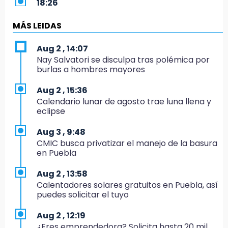
18:26
Regresa Sheinbaum a Puebla y entrega
viviendas: programa avanza 30 %
MÁS LEIDAS
18:11
Aug 2 , 14:07
México hace historia: tricampeón de
Nay Salvatori se disculpa tras polémica por
Centroamericanos
burlas a hombres mayores
17:24
Aug 2 , 15:36
El Quintalero: la panadería de Izúcar que
Calendario lunar de agosto trae luna llena y
elabora pan de conejo para Santo Domingo
eclipse
17:20
Aug 3 , 9:48
Conductora se estampa contra vivienda y
CMIC busca privatizar el manejo de la basura
mata a trabajador en Tehuacán
en Puebla
17:18
Aug 2 , 13:58
Advierten sanciones por estacionarse en
Calentadores solares gratuitos en Puebla, así
avenida de Tlatlauquitepec
puedes solicitar el tuyo
17:15
Aug 2 , 12:19
Profeco suspende Cimera Gym Club en
¿Eres emprendedora? Solicita hasta 20 mil