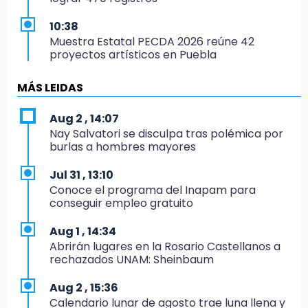
10:38
Muestra Estatal PECDA 2026 reúne 42
proyectos artísticos en Puebla
9:43
MÁS LEIDAS
Pericos de Puebla cierran con derrota y van
por Campeche
Aug 2 , 14:07
Nay Salvatori se disculpa tras polémica por
9:21
burlas a hombres mayores
Buscan a tres hombres tras violento asalto a
adulta mayor en Atlixco
Jul 31 , 13:10
Conoce el programa del Inapam para
8:53
conseguir empleo gratuito
Velan a Dominga, octogenaria asesinada
tras ir a vender cemitas
Aug 1 , 14:34
Abrirán lugares en la Rosario Castellanos a
8:34
rechazados UNAM: Sheinbaum
Sí hay medicinas para trasplantados en San
José: IMSS Puebla, tras protestas
Aug 2 , 15:36
Calendario lunar de agosto trae luna llena y