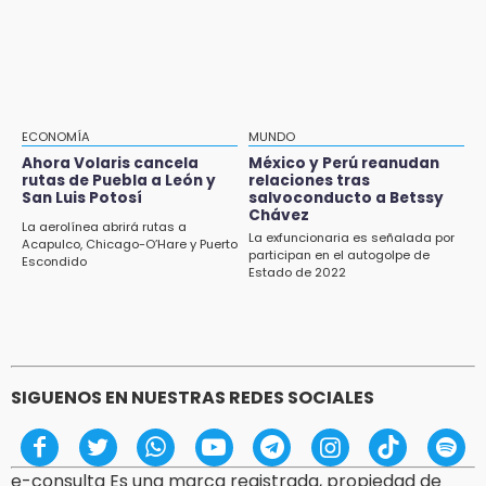
desabasto de medicamentos en IMSS San
José
17:45
Procede obra del FAISPIAM en Zapotitlán
Salinas tras conflicto por predio
ECONOMÍA
MUNDO
Ahora Volaris cancela
México y Perú reanudan
17:21
rutas de Puebla a León y
relaciones tras
Prevalece trabajo infantil en Tehuacán,
San Luis Potosí
salvoconducto a Betssy
cruceros los más reportados
Chávez
La aerolínea abrirá rutas a
La exfuncionaria es señalada por
Acapulco, Chicago-O’Hare y Puerto
participan en el autogolpe de
17:15
Escondido
Estado de 2022
Nuevo color del parque de Chalchicomula de
Sesma causa debate en redes sociales
SIGUENOS EN NUESTRAS REDES SOCIALES
e-consulta Es una marca registrada, propiedad de