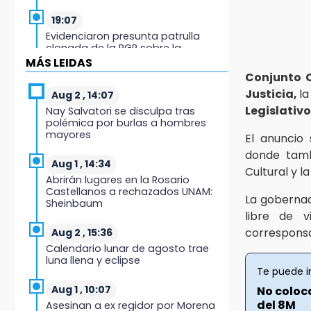
19:07
Evidenciaron presunta patrulla
clonada de la PGR sobre la
Cuacnopalan-Oaxaca
MÁS LEIDAS
Conjunto 
19:04
Justicia,
l
Aug 2 , 14:07
Directora de Orquesta Symphonia
Legislativo
Nay Salvatori se disculpa tras
UDLAP dirige agrupaciones de talla
polémica por burlas a hombres
internacional
mayores
El anuncio 
donde tambi
18:14
Aug 1 , 14:34
Cultural y 
EE. UU. Sub-20 avanza a la final de
Abrirán lugares en la Rosario
CONCACAF
Castellanos a rechazados UNAM:
La goberna
Sheinbaum
17:50
libre de v
Van 17 denuncias por delitos
corresponsa
Aug 2 , 15:36
ambientales, pero no hay
Calendario lunar de agosto trae
detenidos por incendios
luna llena y eclipse
Te puede i
17:01
Aug 1 , 10:07
No coloc
Vecinos de Atlixco-Metepec
del 8M
Asesinan a ex regidor por Morena
denuncian inseguridad en