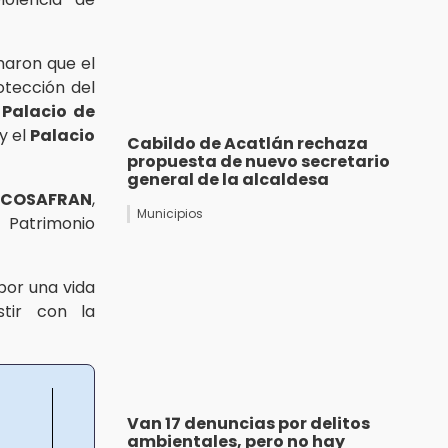
maron que el
otección del
l
Palacio de
y el
Palacio
Cabildo de Acatlán rechaza
propuesta de nuevo secretario
general de la alcaldesa
l
COSAFRAN
,
Municipios
l Patrimonio
por una vida
stir con la
Van 17 denuncias por delitos
ambientales, pero no hay