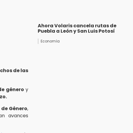
Ahora Volaris cancela rutas de
Puebla a León y San Luis Potosí
Economía
chos de las
 de género
y
zo.
a de Género
,
jan avances