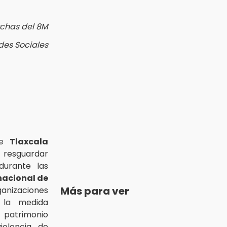
chas del 8M
des Sociales
de
Tlaxcala
 resguardar
durante las
nacional de
Más para ver
anizaciones
e la medida
 patrimonio
iolencia de