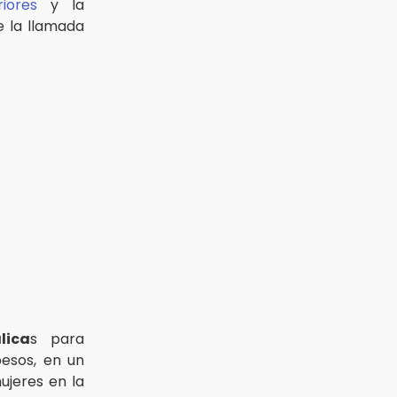
iores
y la
e la llamada
lica
s para
pesos, en un
mujeres en la