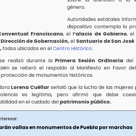
género.
Autoridades estatales infor
dispositivo contempla la pr
Conventual Franciscano
, el P
alacio de Gobierno
, e
a
Dirección de Gobernación,
el
Santuario de San José
,
todos ubicados en el
Centro Histórico.
se realizó durante la
Primera Sesión Ordinaria
de
én se reiteró el respaldo al Manifiesto en Favor de
la protección de monumentos históricos.
dora
Lorena Cuéllar
señaló que la lucha de las mujeres 
iolencia es legítima, pero afirmó que debe coexi
bilidad en el cuidado del
patrimonio público.
nteresar:
arán vallas en monumentos de Puebla por marchas