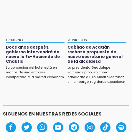
Aug 1 , 11:48
13:59
Huejotzingo tiene nuevo secretario de
Puebla, segundo nacional con tasa más alta
Seguridad Ciudadana: llega otro marino al
de muertes por diabetes
cargo
13:54
Falla convocatoria de inconformes de
GOBIERNO
MUNICIPIOS
Acatlán durante gira de Armenta en Chila
Doce años después,
Cabildo de Acatlán
gobierno intervendrá de
rechaza propuesta de
13:48
nuevo la Ex-Hacienda de
nuevo secretario general
Estado de México llevará su cultura al
Chautla
de la alcaldesa
Festival Cervantino 2026
La concesión del hotel está en
La presidenta Guadalupe
manos de una empresa
Bárcenas propuso como
incorporada a la marca Wyndham
candidato a Luis Alberto Martínez,
13:26
sin embargo, regidores expusieron
Ya instalan más de 2 mil luces para fiestas
su inconformidad ya que fue la
patrias en el Centro Histórico
única propuesta
12:55
Aranza López, la poblana que tocó la gloria
SIGUENOS EN NUESTRAS REDES SOCIALES