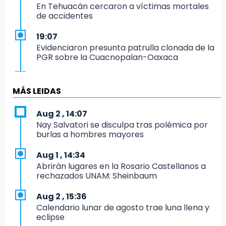
En Tehuacán cercaron a víctimas mortales
de accidentes
19:07
Evidenciaron presunta patrulla clonada de la
PGR sobre la Cuacnopalan-Oaxaca
19:04
Directora de Orquesta Symphonia UDLAP
MÁS LEIDAS
dirige agrupaciones de talla internacional
Aug 2 , 14:07
18:14
Nay Salvatori se disculpa tras polémica por
EE. UU. Sub-20 avanza a la final de
burlas a hombres mayores
CONCACAF
Aug 1 , 14:34
17:50
Abrirán lugares en la Rosario Castellanos a
Van 17 denuncias por delitos ambientales,
rechazados UNAM: Sheinbaum
pero no hay detenidos por incendios
Aug 2 , 15:36
17:01
Calendario lunar de agosto trae luna llena y
Vecinos de Atlixco-Metepec denuncian
eclipse
inseguridad en caminos alternos por obra