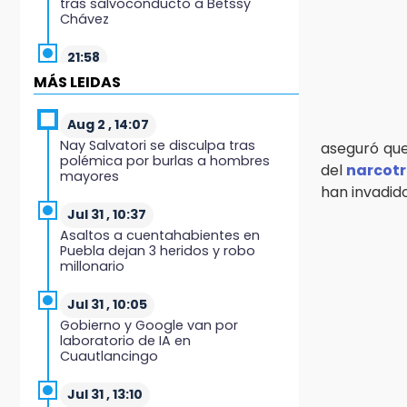
tras salvoconducto a Betssy
Chávez
21:58
¡México, campeón de oro!
MÁS LEIDAS
21:26
Aug 2 , 14:07
Mezcal y artesanías de palma
Nay Salvatori se disculpa tras
aseguró que
frenan la migración en Caltepec,
polémica por burlas a hombres
Puebla
del
narcotr
mayores
han invadido
21:04
Jul 31 , 10:37
Isaac del Toro seguirá con UAE
Asaltos a cuentahabientes en
hasta 2031
Puebla dejan 3 heridos y robo
millonario
20:45
Pensé que me iban a matar:
Jul 31 , 10:05
Alberto narra lo que vivió en un
Gobierno y Google van por
secuestro exprés
laboratorio de IA en
Cuautlancingo
20:09
Black Tiger IV hará su
Jul 31 , 13:10
presentación en la Arena Puebla