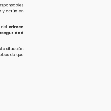
esponsables
e y actúe en
a del
crimen
nseguridad
ta situación
uebas de que