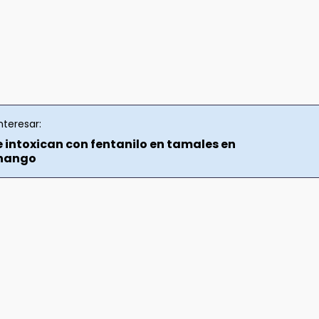
nteresar:
e intoxican con fentanilo en tamales en
nango