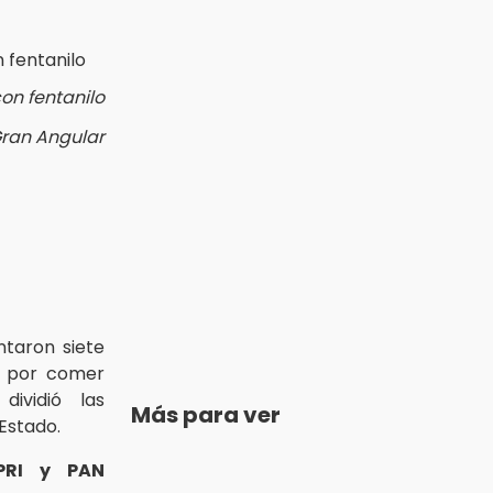
on fentanilo
Gran Angular
taron siete
por comer
ividió las
Más para ver
Estado.
PRI y PAN