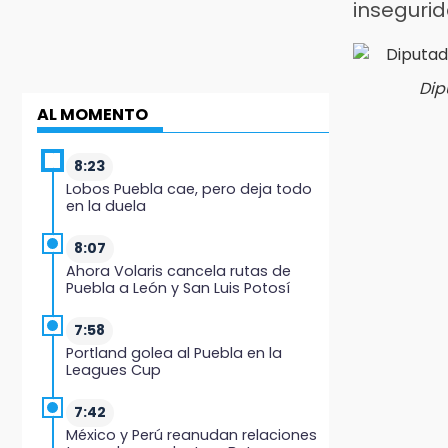
inseguri
Dip
AL MOMENTO
8:23
Lobos Puebla cae, pero deja todo
en la duela
8:07
Ahora Volaris cancela rutas de
Puebla a León y San Luis Potosí
7:58
Portland golea al Puebla en la
Leagues Cup
7:42
México y Perú reanudan relaciones