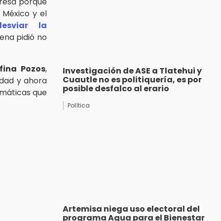
resa porque
 México y el
desviar la
ena pidió no
fina Pozos
,
Investigación de ASE a Tlatehui y
Cuautle no es politiquería, es por
idad y ahora
posible desfalco al erario
emáticas que
Política
Artemisa niega uso electoral del
programa Agua para el Bienestar