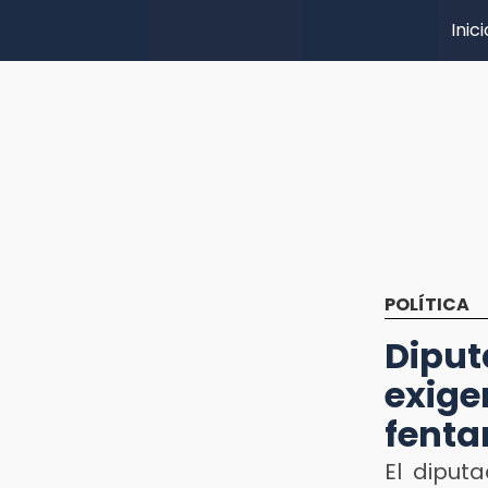
Inici
POLÍTICA
Diput
exig
fenta
El diput