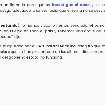
izo un llamado para que se
investigue el caso
y los r
castigo adecuado; a su vez, pidió que el tema no se desví
fentanilo
), lo hemos visto, lo hemos señalado, el tem
o
, en Puebla en todo el país y tenemos una grave de
i
cupa”, dijo.
e el diputado por el PAN,
Rafael Micalco,
aseguró que es
natos
que se han presentado en los últimos días son pr
a del gobierno estatal no funciona.