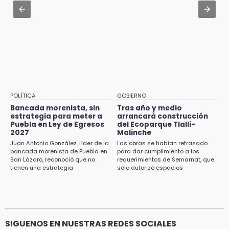
Jul 31 , 14:02
15:26
Prepárate para lluvias intensas por frente
Grupo armado asalta gasera en San Andrés
frío en Puebla
Cholula
15:21
Texmelucan contará con más de 500
cámaras de videovigilancia
15:08
POLÍTICA
GOBIERNO
Huitzilan de Serdán espera hasta 30 mil
Bancada morenista, sin
Tras año y medio
visitantes en feria
estrategia para meter a
arrancará construcción
Puebla en Ley de Egresos
del Ecoparque Tlalli-
2027
Malinche
15:07
Juan Antonio González, líder de la
Las obras se habían retrasado
Rastro de Atlixco descarta clembuterol y
bancada morenista de Puebla en
para dar cumplimiento a los
alerta por mataderos clandestinos
San Lázaro, reconoció que no
requerimientos de Semarnat, que
tienen una estrategia
sólo autorizó espacios
ecoturísticos
15:03
Cholula estrena agenda cultural con siete
actividades
SIGUENOS EN NUESTRAS REDES SOCIALES