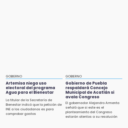
Amozoc
en Puebla
Aug 1 , 13:13
16:31
Feria de Teziutlán 2026: inicia con 16 días de
Tras año y medio arrancará construcción del
actividades en la Sierra Nororiental
Ecoparque Tlalli-Malinche
Jul 31 , 16:31
16:01
Armenta pide denunciar abusos en
Artemisa niega uso electoral del programa
Academia Militarizada Ignacio Zaragoza
Agua para el Bienestar
Jul 31 , 17:16
15:57
¿Se va? Real Madrid anunció que no igualaran
Texmelucan abren convocatoria de Huertos
el precio por Vinícius Jr.
de Traspatio para grupos vulnerables
GOBIERNO
GOBIERNO
Jul 31 , 13:46
Artemisa niega uso
Gobierno de Puebla
15:43
electoral del programa
respaldará Concejo
Certifícate como operador de transporte en
Agua para el Bienestar
Municipal de Acatlán si
Investigan presunta reventa de más de 100
Icatep
avala Congreso
lotes en panteón de Tehuacán
La titular de la Secretaría de
El gobernador Alejandro Armenta
Bienestar indicó que la petición de
Jul 31 , 13:35
señaló que si este es el
INE a los ciudadanos es para
15:32
planteamiento del Congreso
El mexicano Karim López firma contrato
comprobar gastos
Roban bicicleta en menos de un minuto en
estarán atentos a su resolución
multianual con Memphis Grizzlies
plaza de Libres