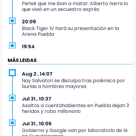
Pensé que me iban a matar: Alberto narra lo
que vivió en un secuestro exprés
20:09
Black Tiger IV hará su presentación en la
Arena Puebla
19:54
Investigación de ASE a Tlatehui y Cuautle no
es politiquería, es por posible desfalco al
MÁS LEIDAS
erario
Aug 2 , 14:07
19:45
Nay Salvatori se disculpa tras polémica por
Estado invertirá en unidades médicas del
burlas a hombres mayores
IMSS-Bienestar y el SEDIF
Jul 31 , 10:37
19:35
Asaltos a cuentahabientes en Puebla dejan 3
De la Vega niega venta de Bravos
heridos y robo millonario
19:34
Jul 31 , 10:05
Desalojan a dos comerciantes en Valsequillo
Gobierno y Google van por laboratorio de IA
por invasión en zona de Conagua