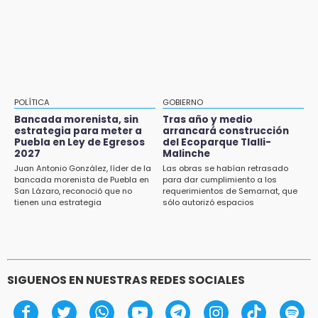
multianual con Memphis Grizzlies
Cholula
15:21
Texmelucan contará con más de 500
cámaras de videovigilancia
15:08
POLÍTICA
GOBIERNO
Huitzilan de Serdán espera hasta 30 mil
Bancada morenista, sin
Tras año y medio
visitantes en feria
estrategia para meter a
arrancará construcción
Puebla en Ley de Egresos
del Ecoparque Tlalli-
2027
Malinche
15:07
Juan Antonio González, líder de la
Las obras se habían retrasado
Rastro de Atlixco descarta clembuterol y
bancada morenista de Puebla en
para dar cumplimiento a los
alerta por mataderos clandestinos
San Lázaro, reconoció que no
requerimientos de Semarnat, que
tienen una estrategia
sólo autorizó espacios
ecoturísticos
15:03
Cholula estrena agenda cultural con siete
actividades
SIGUENOS EN NUESTRAS REDES SOCIALES