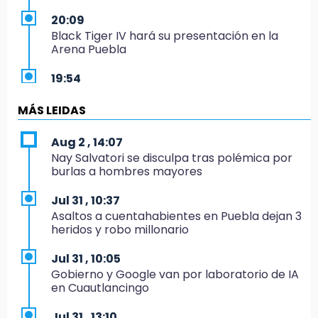
20:09
Black Tiger IV hará su presentación en la
Arena Puebla
19:54
Investigación de ASE a Tlatehui y Cuautle no
es politiquería, es por posible desfalco al
MÁS LEIDAS
erario
Aug 2 , 14:07
19:45
Nay Salvatori se disculpa tras polémica por
Estado invertirá en unidades médicas del
burlas a hombres mayores
IMSS-Bienestar y el SEDIF
Jul 31 , 10:37
19:35
Asaltos a cuentahabientes en Puebla dejan 3
De la Vega niega venta de Bravos
heridos y robo millonario
19:34
Jul 31 , 10:05
Desalojan a dos comerciantes en Valsequillo
Gobierno y Google van por laboratorio de IA
por invasión en zona de Conagua
en Cuautlancingo
19:18
Jul 31 , 13:10