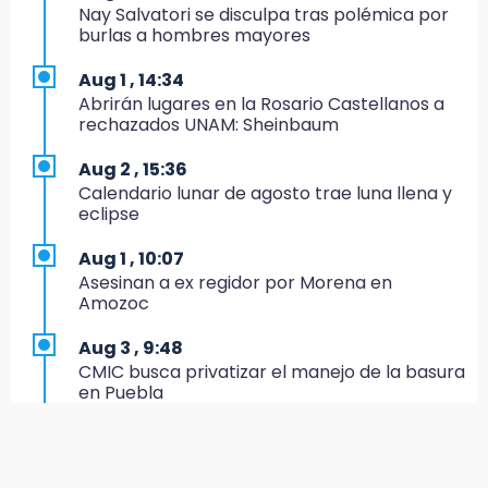
Nay Salvatori se disculpa tras polémica por
burlas a hombres mayores
16:05
Doce años después, gobierno intervendrá de
Aug 1 , 14:34
nuevo la Ex-Hacienda de Chautla
Abrirán lugares en la Rosario Castellanos a
rechazados UNAM: Sheinbaum
16:01
¡El Lobo Mexicano está de vuelta!
Aug 2 , 15:36
Calendario lunar de agosto trae luna llena y
15:49
eclipse
Indigna a madre de Karla Valeria publicación
de su yerno Yeudiel
Aug 1 , 10:07
Asesinan a ex regidor por Morena en
15:19
Amozoc
Clausuran locales del mercado de
Huauchinango; locatarios exigen soluciones
Aug 3 , 9:48
CMIC busca privatizar el manejo de la basura
14:55
en Puebla
Escuelas de Molcaxac y Tehuitzingo anuncian
inscripciones 2026-2027
Aug 1 , 13:13
Feria de Teziutlán 2026: inicia con 16 días de
14:49
actividades en la Sierra Nororiental