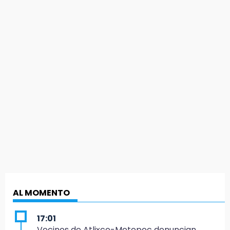
AL MOMENTO
17:01
Vecinos de Atlixco-Metepec denuncian