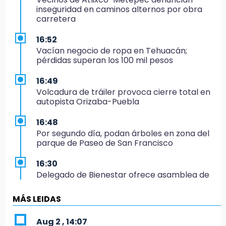
inseguridad en caminos alternos por obra
carretera
16:52
Vacían negocio de ropa en Tehuacán;
pérdidas superan los 100 mil pesos
16:49
Volcadura de tráiler provoca cierre total en
autopista Orizaba-Puebla
16:48
Por segundo día, podan árboles en zona del
parque de Paseo de San Francisco
16:30
Delegado de Bienestar ofrece asamblea de
Morena en oficinas de Cohuecan
MÁS LEIDAS
16:13
Cabildo de Acatlán rechaza propuesta de
Aug 2 , 14:07
nuevo secretario general de la alcaldesa