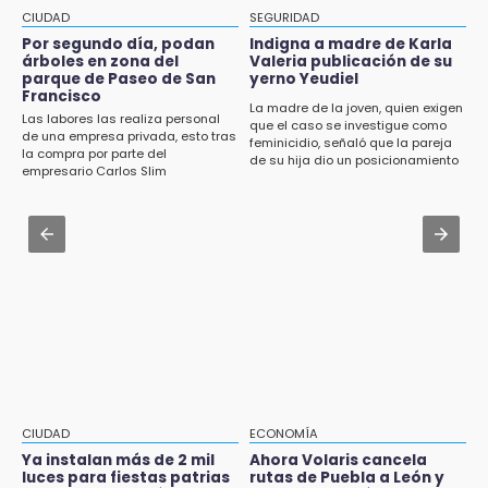
maniobras en carretera de Tlaxco
Condenan en San José Miahuatlán a hombre
CIUDAD
SEGURIDAD
por portación de metanfetamina
Aug 1 , 14:04
Por segundo día, podan
Indigna a madre de Karla
árboles en zona del
Valeria publicación de su
Protección Civil dictaminó seguro el mástil
12:48
parque de Paseo de San
yerno Yeudiel
de Los Voladores de Papantla en Izúcar de
Francisco
Ayuntamiento de Puebla licita compra de 30
Matamoros tras 24 de julio
La madre de la joven, quien exigen
Las labores las realiza personal
nuevos vehículos
que el caso se investigue como
de una empresa privada, esto tras
feminicidio, señaló que la pareja
Jul 31 , 18:15
la compra por parte del
de su hija dio un posicionamiento
12:08
empresario Carlos Slim
Departamentos en renta en CDMX:
en redes
¿Buscas apoyo para útiles? Regístralo en la
panorama del mercado y cómo encontrar
Beca Rita Cetina y recibe 2,500 pesos
tu próximo hogar
12:07
Aug 1 , 17:15
Profeco clausura Cimera Gym Club, de Club
Costó $403 mil rehabilitar accesos de
Alpha, en San Pedro Cholula
Traumatología y Ortopedia del IMSS
12:06
Toma precauciones por lluvias fuertes en
Puebla este fin de semana
11:47
CIUDAD
ECONOMÍA
¿Vas a remodelar? Infonavit te presta hasta
Ya instalan más de 2 mil
Ahora Volaris cancela
luces para fiestas patrias
rutas de Puebla a León y
71 mil pesos en 2026