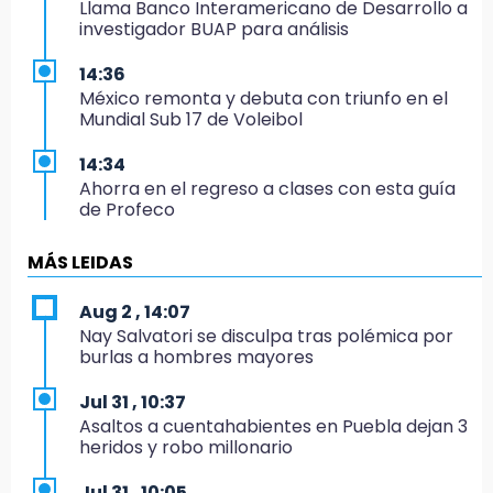
Llama Banco Interamericano de Desarrollo a
investigador BUAP para análisis
14:36
México remonta y debuta con triunfo en el
Mundial Sub 17 de Voleibol
14:34
Ahorra en el regreso a clases con esta guía
de Profeco
14:33
MÁS LEIDAS
Recuperan taxi robado abandonado en la
colonia Amatitlanes, Izúcar de Matamoros
Aug 2 , 14:07
Nay Salvatori se disculpa tras polémica por
14:31
burlas a hombres mayores
Regístrate en el Programa de Apoyo al
Empleo en Puebla
Jul 31 , 10:37
Asaltos a cuentahabientes en Puebla dejan 3
14:30
heridos y robo millonario
Presentan las 10 primeras conclusiones
sobre el fracking en México
Jul 31 , 10:05