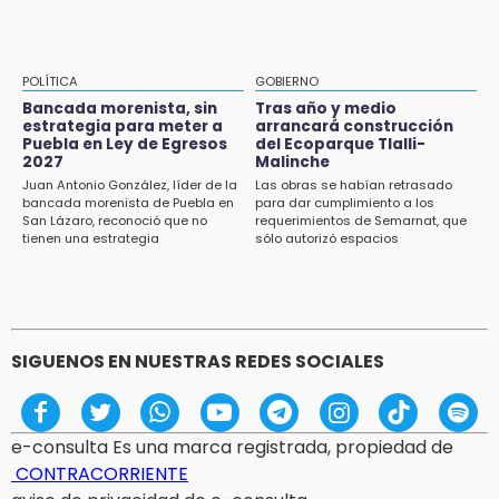
Texmelucan contará con más de 500
cámaras de videovigilancia
15:08
POLÍTICA
GOBIERNO
Huitzilan de Serdán espera hasta 30 mil
Bancada morenista, sin
Tras año y medio
visitantes en feria
estrategia para meter a
arrancará construcción
Puebla en Ley de Egresos
del Ecoparque Tlalli-
2027
Malinche
15:07
Juan Antonio González, líder de la
Las obras se habían retrasado
Rastro de Atlixco descarta clembuterol y
bancada morenista de Puebla en
para dar cumplimiento a los
alerta por mataderos clandestinos
San Lázaro, reconoció que no
requerimientos de Semarnat, que
tienen una estrategia
sólo autorizó espacios
ecoturísticos
15:03
Cholula estrena agenda cultural con siete
actividades
SIGUENOS EN NUESTRAS REDES SOCIALES
e-consulta Es una marca registrada, propiedad de
CONTRACORRIENTE