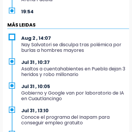
19:54
Investigación de ASE a Tlatehui y Cuautle no
es politiquería, es por posible desfalco al
MÁS LEIDAS
erario
Aug 2 , 14:07
19:45
Nay Salvatori se disculpa tras polémica por
Estado invertirá en unidades médicas del
burlas a hombres mayores
IMSS-Bienestar y el SEDIF
Jul 31 , 10:37
19:35
Asaltos a cuentahabientes en Puebla dejan 3
De la Vega niega venta de Bravos
heridos y robo millonario
19:34
Jul 31 , 10:05
Desalojan a dos comerciantes en Valsequillo
Gobierno y Google van por laboratorio de IA
por invasión en zona de Conagua
en Cuautlancingo
19:18
Jul 31 , 13:10
Bancada morenista, sin estrategia para
Conoce el programa del Inapam para
meter a Puebla en Ley de Egresos 2027
conseguir empleo gratuito