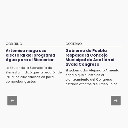
Jul 31 , 17:16
16:01
¿Se va? Real Madrid anunció que no igualaran
Artemisa niega uso electoral del programa
el precio por Vinícius Jr.
Agua para el Bienestar
Jul 31 , 16:31
15:57
Armenta pide denunciar abusos en
Texmelucan abren convocatoria de Huertos
Academia Militarizada Ignacio Zaragoza
de Traspatio para grupos vulnerables
GOBIERNO
GOBIERNO
Jul 31 , 13:46
Artemisa niega uso
Gobierno de Puebla
15:43
electoral del programa
respaldará Concejo
Certifícate como operador de transporte en
Agua para el Bienestar
Municipal de Acatlán si
Investigan presunta reventa de más de 100
Icatep
avala Congreso
lotes en panteón de Tehuacán
La titular de la Secretaría de
El gobernador Alejandro Armenta
Bienestar indicó que la petición de
Jul 31 , 14:02
señaló que si este es el
INE a los ciudadanos es para
15:32
planteamiento del Congreso
Prepárate para lluvias intensas por frente
comprobar gastos
Roban bicicleta en menos de un minuto en
estarán atentos a su resolución
frío en Puebla
plaza de Libres
Jul 31 , 13:35
15:26
El mexicano Karim López firma contrato
Grupo armado asalta gasera en San Andrés
multianual con Memphis Grizzlies
Cholula
15:21