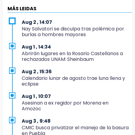
15:19
Clausuran locales del mercado de
MÁS LEIDAS
Huauchinango; locatarios exigen soluciones
Aug 2 , 14:07
14:55
Nay Salvatori se disculpa tras polémica por
Escuelas de Molcaxac y Tehuitzingo anuncian
burlas a hombres mayores
inscripciones 2026-2027
Aug 1 , 14:34
14:49
Abrirán lugares en la Rosario Castellanos a
Basura da mala imagen a la feria de San
rechazados UNAM: Sheinbaum
Salvador El Seco
Aug 2 , 15:36
14:36
Calendario lunar de agosto trae luna llena y
Inician las finales del Campeonato Nacional
eclipse
Infantil, Juvenil y de Escaramuzas Puebla
2026
Aug 1 , 10:07
Asesinan a ex regidor por Morena en
14:32
Amozoc
Sheinbaum destaca reducción de inflación
anual de 3.12 % en julio
Aug 3 , 9:48
CMIC busca privatizar el manejo de la basura
14:18
en Puebla