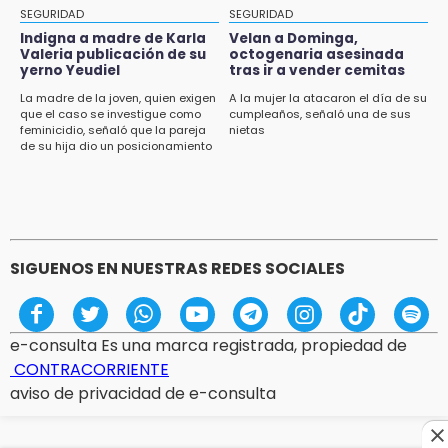
11:11
SEGURIDAD
SEGURIDAD
Tragedia en Tehuacán; adolescente fallece
Indigna a madre de Karla
Velan a Dominga,
al ser arrollado en ciclovía
Valeria publicación de su
octogenaria asesinada
yerno Yeudiel
tras ir a vender cemitas
11:04
La madre de la joven, quien exigen
A la mujer la atacaron el día de su
que el caso se investigue como
cumpleaños, señaló una de sus
Puebla será sede del festival "Cuenta Sueños"
feminicidio, señaló que la pareja
nietas
de narración oral
de su hija dio un posicionamiento
en redes
10:51
México Canta: Puebla queda fuera pese a
lograr 470 registros
SIGUENOS EN NUESTRAS REDES SOCIALES
e-consulta Es una marca registrada, propiedad de
CONTRACORRIENTE
aviso de privacidad de e-consulta