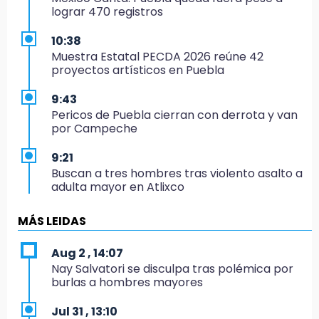
lograr 470 registros
10:38
Muestra Estatal PECDA 2026 reúne 42
proyectos artísticos en Puebla
9:43
Pericos de Puebla cierran con derrota y van
por Campeche
9:21
Buscan a tres hombres tras violento asalto a
adulta mayor en Atlixco
8:53
MÁS LEIDAS
Velan a Dominga, octogenaria asesinada
tras ir a vender cemitas
Aug 2 , 14:07
Nay Salvatori se disculpa tras polémica por
8:34
burlas a hombres mayores
Sí hay medicinas para trasplantados en San
José: IMSS Puebla, tras protestas
Jul 31 , 13:10