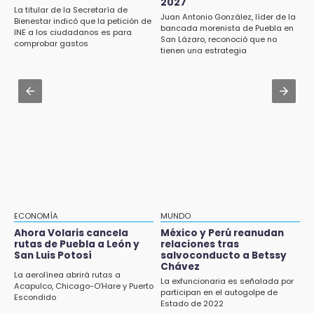
2027
Pacientes trasplantados denuncian
La titular de la Secretaría de
Juan Antonio González, líder de la
Bienestar indicó que la petición de
desabasto de medicamentos en IMSS San
Jul 31 , 13:35
bancada morenista de Puebla en
INE a los ciudadanos es para
José
San Lázaro, reconoció que no
El mexicano Karim López firma contrato
comprobar gastos
tienen una estrategia
multianual con Memphis Grizzlies
17:45
Procede obra del FAISPIAM en Zapotitlán
Jul 31 , 15:22
Salinas tras conflicto por predio
Luis Miguel sorprende con su regreso como
imagen de Coca-Cola
17:21
Prevalece trabajo infantil en Tehuacán,
cruceros los más reportados
17:15
Nuevo color del parque de Chalchicomula de
Sesma causa debate en redes sociales
ECONOMÍA
MUNDO
Ahora Volaris cancela
México y Perú reanudan
17:12
rutas de Puebla a León y
relaciones tras
Líder de bancada poblana de Morena se
San Luis Potosí
salvoconducto a Betssy
deslinda de exdelegada Anallely López
Chávez
La aerolínea abrirá rutas a
La exfuncionaria es señalada por
Acapulco, Chicago-O’Hare y Puerto
participan en el autogolpe de
16:48
Escondido
Estado de 2022
Puebla lista para el Campeonato Nacional de