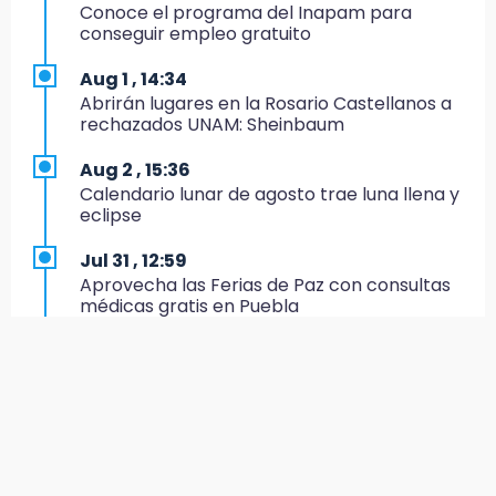
Conoce el programa del Inapam para
8:23
conseguir empleo gratuito
Lobos Puebla cae, pero deja todo en la duela
Aug 1 , 14:34
8:07
Abrirán lugares en la Rosario Castellanos a
Ahora Volaris cancela rutas de Puebla a León
rechazados UNAM: Sheinbaum
y San Luis Potosí
Aug 2 , 15:36
7:58
Calendario lunar de agosto trae luna llena y
Portland golea al Puebla en la Leagues Cup
eclipse
7:42
Jul 31 , 12:59
México y Perú reanudan relaciones tras
Aprovecha las Ferias de Paz con consultas
salvoconducto a Betssy Chávez
médicas gratis en Puebla
21:58
Jul 31 , 14:22
¡México, campeón de oro!
Robos a cuentahabientes en Puebla, por
filtraciones desde bancos: SSP
21:26
Mezcal y artesanías de palma frenan la
Jul 31 , 13:42
migración en Caltepec, Puebla
Policía Auxiliar de Puebla pierde una
elemento; su novio se mató días antes