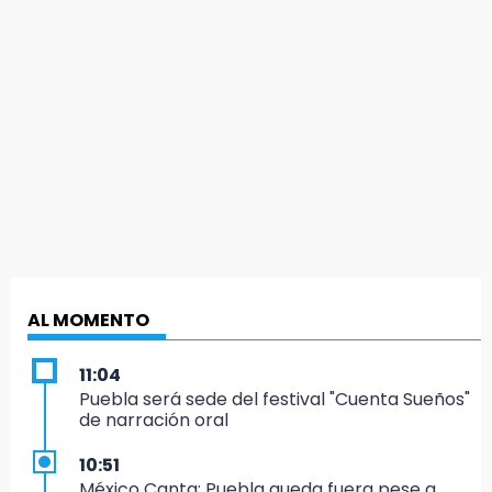
AL MOMENTO
11:04
Puebla será sede del festival "Cuenta Sueños"
de narración oral
10:51
México Canta: Puebla queda fuera pese a