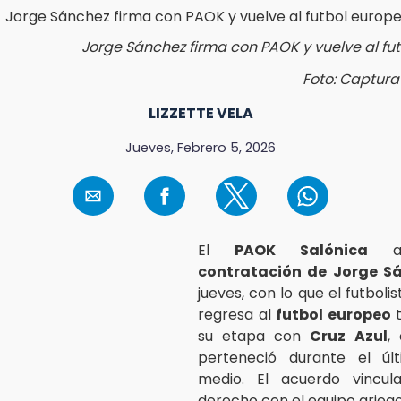
Jorge Sánchez firma con PAOK y vuelve al fu
Foto: Captura
LIZZETTE VELA
Jueves, Febrero 5, 2026
El
PAOK Salónica
an
contratación de Jorge S
jueves, con lo que el futbol
regresa al
futbol europeo
t
su etapa con
Cruz Azul
,
perteneció durante el ú
medio. El acuerdo vincula
derecho con el equipo grieg