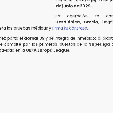
de junio de 2029
.
La operación se con
Tesalónica, Grecia
, lueg
era las pruebas médicas y
firma su contrato.
hez porta el
dorsal 35
y se integra de inmediato al plant
ue compite por los primeros puestos de la
Superliga 
tividad en la
UEFA Europa League
.