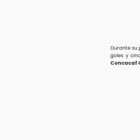
13:26
Ya instalan más de 2 mil luces
para fiestas patrias en el Centro
Histórico
12:55
Aranza López, la poblana que tocó
Durante su
la gloria
goles y cin
Concacaf 