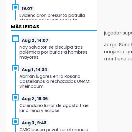
19:07
Evidenciaron presunta patrulla
clonada de la PGR sobre la
Cuacnopalan-Oaxaca
MÁS LEIDAS
jugador sup
19:04
Aug 2 , 14:07
Jorge Sánc
Directora de Orquesta Symphonia
Nay Salvatori se disculpa tras
UDLAP dirige agrupaciones de talla
conjunto q
polémica por burlas a hombres
internacional
mayores
mantiene ac
18:14
Aug 1 , 14:34
EE. UU. Sub-20 avanza a la final de
Abrirán lugares en la Rosario
CONCACAF
Castellanos a rechazados UNAM:
Sheinbaum
17:50
Van 17 denuncias por delitos
Aug 2 , 15:36
ambientales, pero no hay
Calendario lunar de agosto trae
detenidos por incendios
luna llena y eclipse
17:01
Aug 3 , 9:48
Vecinos de Atlixco-Metepec
CMIC busca privatizar el manejo
denuncian inseguridad en