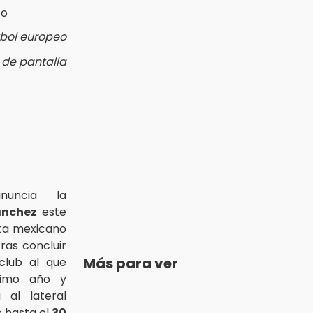
tbol europeo
 de pantalla
uncia la
ánchez
este
ista mexicano
ras concluir
Más para ver
 club al que
ltimo año y
 al lateral
o hasta el
30