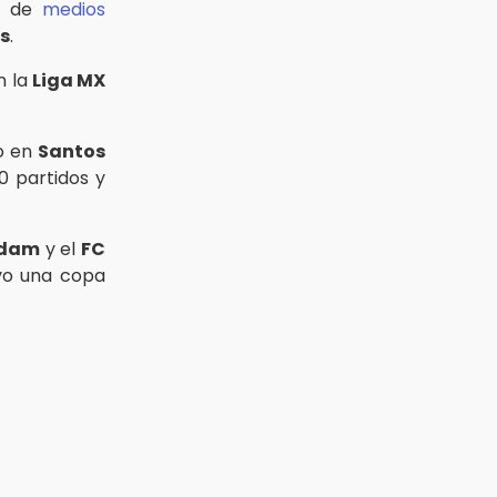
es de
medios
os
.
n la
Liga MX
do en
Santos
0 partidos y
rdam
y el
FC
uvo una copa