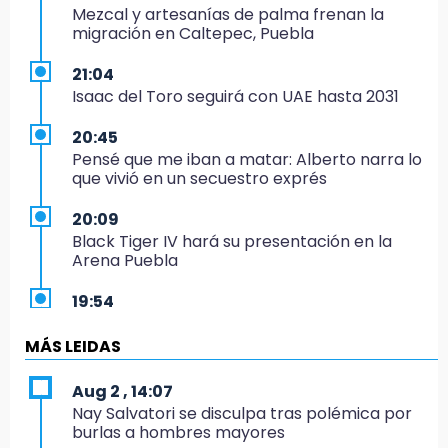
Mezcal y artesanías de palma frenan la
migración en Caltepec, Puebla
21:04
Isaac del Toro seguirá con UAE hasta 2031
20:45
Pensé que me iban a matar: Alberto narra lo
que vivió en un secuestro exprés
20:09
Black Tiger IV hará su presentación en la
Arena Puebla
19:54
Investigación de ASE a Tlatehui y Cuautle no
es politiquería, es por posible desfalco al
MÁS LEIDAS
erario
Aug 2 , 14:07
19:45
Nay Salvatori se disculpa tras polémica por
Estado invertirá en unidades médicas del
burlas a hombres mayores
IMSS-Bienestar y el SEDIF