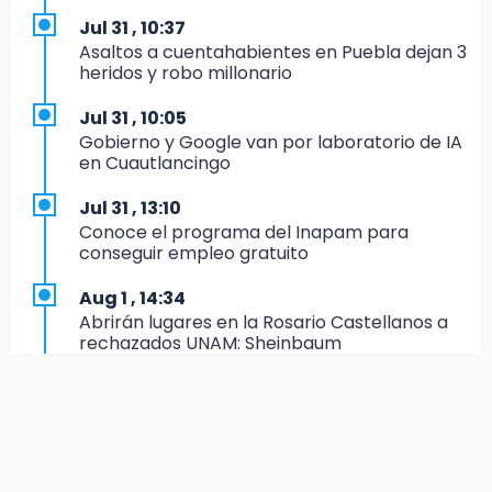
Jul 31 , 10:37
19:35
Asaltos a cuentahabientes en Puebla dejan 3
De la Vega niega venta de Bravos
heridos y robo millonario
19:34
Jul 31 , 10:05
Desalojan a dos comerciantes en Valsequillo
Gobierno y Google van por laboratorio de IA
por invasión en zona de Conagua
en Cuautlancingo
19:18
Jul 31 , 13:10
Bancada morenista, sin estrategia para
Conoce el programa del Inapam para
meter a Puebla en Ley de Egresos 2027
conseguir empleo gratuito
18:54
Aug 1 , 14:34
Gobierno rehabilitará el drenaje del Hospital
Abrirán lugares en la Rosario Castellanos a
de Especialidades del Issstep
rechazados UNAM: Sheinbaum
18:49
Jul 31 , 12:59
Sujeto asalta banco en Plaza Dorada tras
Aprovecha las Ferias de Paz con consultas
amenazar con supuesto explosivo
médicas gratis en Puebla
18:43
Aug 2 , 15:36