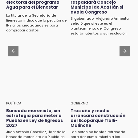
15:43
electoral del programa
respaldará Concejo
Certifícate como operador de transporte en
Agua para el Bienestar
Municipal de Acatlán si
Investigan presunta reventa de más de 100
Icatep
avala Congreso
lotes en panteón de Tehuacán
La titular de la Secretaría de
El gobernador Alejandro Armenta
Bienestar indicó que la petición de
Jul 31 , 13:35
señaló que si este es el
INE a los ciudadanos es para
15:32
planteamiento del Congreso
El mexicano Karim López firma contrato
comprobar gastos
Roban bicicleta en menos de un minuto en
estarán atentos a su resolución
multianual con Memphis Grizzlies
plaza de Libres
Jul 31 , 14:02
15:26
Prepárate para lluvias intensas por frente
Grupo armado asalta gasera en San Andrés
frío en Puebla
Cholula
15:21
Texmelucan contará con más de 500
cámaras de videovigilancia
15:08
POLÍTICA
GOBIERNO
Huitzilan de Serdán espera hasta 30 mil
Bancada morenista, sin
Tras año y medio
visitantes en feria
estrategia para meter a
arrancará construcción
Puebla en Ley de Egresos
del Ecoparque Tlalli-
2027
Malinche
15:07
Juan Antonio González, líder de la
Las obras se habían retrasado
Rastro de Atlixco descarta clembuterol y
bancada morenista de Puebla en
para dar cumplimiento a los