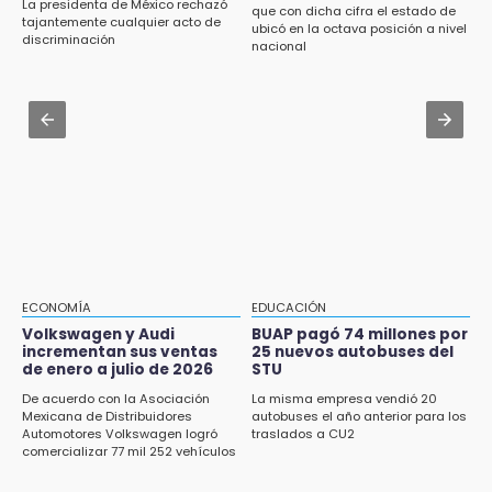
La presidenta de México rechazó
que con dicha cifra el estado de
Santo Domingo 2026!
Jul 30 , 14:45
tajantemente cualquier acto de
ubicó en la octava posición a nivel
discriminación
Concacaf rechaza plan de la FIFA para
nacional
16:57
vender participación de sus torneos
Tramita tu RFC en línea sin salir de casa
mediante el SAT
Jul 31 , 14:22
Robos a cuentahabientes en Puebla, por
16:40
filtraciones desde bancos: SSP
Inauguran la rehabilitación del bajo puente
en Texmelucan
16:26
Reclamo por obras deriva en intercambio
con alcalde de Juan Galindo
ECONOMÍA
EDUCACIÓN
16:24
Volkswagen y Audi
BUAP pagó 74 millones por
incrementan sus ventas
25 nuevos autobuses del
Volkswagen y Audi incrementan sus ventas
de enero a julio de 2026
STU
de enero a julio de 2026
De acuerdo con la Asociación
La misma empresa vendió 20
16:19
Mexicana de Distribuidores
autobuses el año anterior para los
Automotores Volkswagen logró
traslados a CU2
FIFA niega pacto por la final del Mundial 2030
comercializar 77 mil 252 vehículos