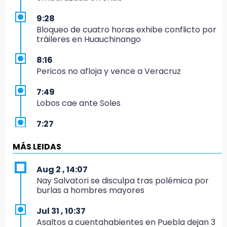
9:28
Bloqueo de cuatro horas exhibe conflicto por
tráileres en Huauchinango
8:16
Pericos no afloja y vence a Veracruz
7:49
Lobos cae ante Soles
7:27
Por asesinato y desaparición desafueran a 2
ediles de MC en Veracruz
MÁS LEIDAS
6:48
Aug 2 , 14:07
Detienen a 4 que asaltaron el Coppel del
Nay Salvatori se disculpa tras polémica por
Centro Histórico: recuperan botín
burlas a hombres mayores
22:09
Jul 31 , 10:37
México Sub-20 aplasta a Panamá y sella su
Asaltos a cuentahabientes en Puebla dejan 3