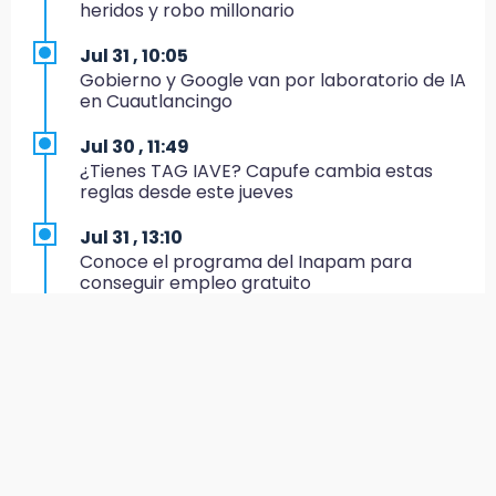
boleto al Mundial 2027
heridos y robo millonario
21:33
Jul 31 , 10:05
Mora vale más que Messi en la Leagues Cup
Gobierno y Google van por laboratorio de IA
en Cuautlancingo
20:45
Se acerca la justicia para Aldo Padilla: Édgar
Jul 30 , 11:49
sería sentenciado en un mes
¿Tienes TAG IAVE? Capufe cambia estas
reglas desde este jueves
20:40
Coleadero repartirá hasta 205 mil pesos en
Jul 31 , 13:10
Puebla
Conoce el programa del Inapam para
conseguir empleo gratuito
20:26
Hombre es asesinado a balazos en el centro
Aug 1 , 14:34
de Tenampulco
Abrirán lugares en la Rosario Castellanos a
rechazados UNAM: Sheinbaum
19:49
BUAP pagó 74 millones por 25 nuevos
Jul 31 , 12:59
autobuses del STU
Aprovecha las Ferias de Paz con consultas
médicas gratis en Puebla
19:33