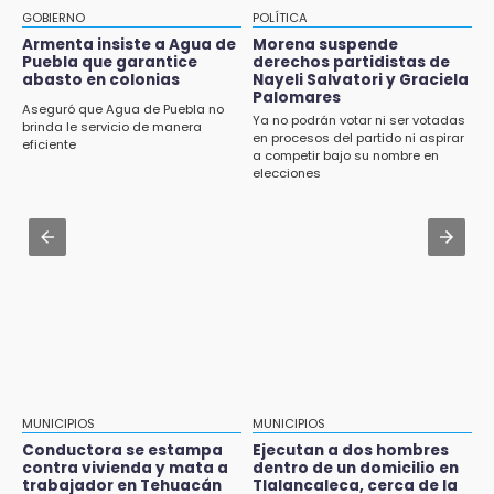
WNBA
Mujeres de Coapan celebran su cultura en la
GOBIERNO
POLÍTICA
Carrera de la Tortilla
Armenta insiste a Agua de
Morena suspende
19:11
Puebla que garantice
derechos partidistas de
En Tehuacán cercaron a víctimas mortales
abasto en colonias
Nayeli Salvatori y Graciela
Aug 2 , 17:07
de accidentes
Palomares
Miss Turismo Puebla 2026 impulsa a
Aseguró que Agua de Puebla no
Ya no podrán votar ni ser votadas
Chignautla como destino turístico estatal
brinda le servicio de manera
en procesos del partido ni aspirar
19:07
eficiente
a competir bajo su nombre en
Evidenciaron presunta patrulla clonada de la
Aug 2 , 11:35
elecciones
PGR sobre la Cuacnopalan-Oaxaca
Patrulla de Santa Isabel Cholula choca
contra puente en la Puebla-Atlixco
19:04
Directora de Orquesta Symphonia UDLAP
Aug 2 , 14:06
dirige agrupaciones de talla internacional
Identifican a dos víctimas de fatal volcadura
en barranco de Pantepec
MUNICIPIOS
MUNICIPIOS
Conductora se estampa
Ejecutan a dos hombres
contra vivienda y mata a
dentro de un domicilio en
trabajador en Tehuacán
Tlalancaleca, cerca de la