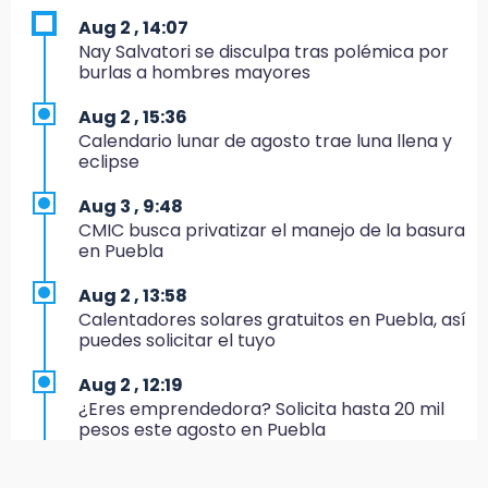
Cholula tras detectar cinco irregularidades
Aug 2 , 14:07
Nay Salvatori se disculpa tras polémica por
16:51
burlas a hombres mayores
Recuperan espacios deportivos en La
Libertad
Aug 2 , 15:36
Calendario lunar de agosto trae luna llena y
16:45
eclipse
Sheinbaum entrega tarjetas de Pensión
Mujeres Bienestar en Naucalpan
Aug 3 , 9:48
CMIC busca privatizar el manejo de la basura
14:45
en Puebla
Ejecutan a dos hombres dentro de un
domicilio en Tlalancaleca, cerca de la
Aug 2 , 13:58
México-Puebla
Calentadores solares gratuitos en Puebla, así
puedes solicitar el tuyo
14:25
Más de 100 entrenadores buscan
Aug 2 , 12:19
certificación
¿Eres emprendedora? Solicita hasta 20 mil
pesos este agosto en Puebla
14:06
Armenta insiste a Agua de Puebla que
Aug 1 , 20:23
garantice abasto en colonias