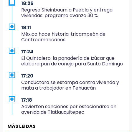
18:26
Regresa Sheinbaum a Puebla y entrega
viviendas: programa avanza 30 %
18:11
México hace historia: tricampeón de
Centroamericanos
17:24
El Quintalero: la panadería de Izúcar que
elabora pan de conejo para Santo Domingo
17:20
Conductora se estampa contra vivienda y
mata a trabajador en Tehuacán
17:18
Advierten sanciones por estacionarse en
avenida de Tlatlauquitepec
17:15
MÁS LEIDAS
Profeco suspende Cimera Gym Club en