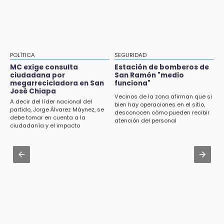
aquí tu fecha exacta
13:08
Fútbol une a La Libertad con el “Mundialito
Aug 3 , 13:35
Llanero”
Tras protestas anuncian socialización del
Cablebús con vecinos afectados
13:04
POLÍTICA
SEGURIDAD
CU2 cuenta con ARCA Virtual, simulador de
Aug 3 , 17:23
MC exige consulta
Estación de bomberos de
última generación en enseñanza
ciudadana por
San Ramón "medio
Dirigente de Fuerza por México en Puebla se
megarrecicladora en San
funciona"
perpetúa hasta 2029
José Chiapa
13:01
Vecinos de la zona afirman que si
A decir del líder nacional del
bien hay operaciones en el sitio,
Delegado de Movilidad deja plantados a
Aug 3 , 14:12
partido, Jorge Álvarez Máynez, se
desconocen cómo pueden recibir
taxistas inconformes en Huauchinango
debe tomar en cuenta a la
Se enfrentan ambulantes y policías en el
atención del personal
ciudadanía y el impacto
Zócalo; detienen a menor
ambiental
12:54
Amigos de Lisette Alvarado duda de versión
Aug 3 , 19:11
del homicidio-suicidio
Tri Sub-23 aplasta y avanza
12:50
¿Buscas trabajo? SPF ofrece sueldo de 13,607
y prestaciones: aplica en Puebla
12:44