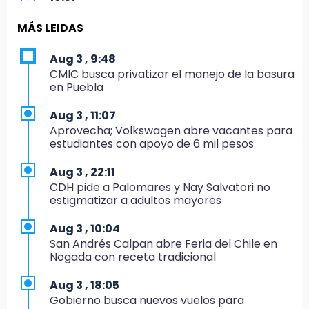
Los Voladores de Papantla vuelven a Izúcar y
cierran festejos de Santo Domingo
MÁS LEIDAS
16:50
Aug 3 , 9:48
México va por el oro y el boleto olímpico en
CMIC busca privatizar el manejo de la basura
Flag Football
en Puebla
16:34
Aug 3 , 11:07
Memes y críticas surten efecto; modifican
Aprovecha; Volkswagen abre vacantes para
colores del parque en Chalchicomula
estudiantes con apoyo de 6 mil pesos
16:00
Aug 3 , 22:11
MC reorganiza su estructura en Atlixco y
CDH pide a Palomares y Nay Salvatori no
nombra a Julio Águila dirigente
estigmatizar a adultos mayores
15:17
Aug 3 , 10:04
Operativo en Atencingo deja un detenido y
San Andrés Calpan abre Feria del Chile en
una motocicleta recuperada
Nogada con receta tradicional
15:07
Aug 3 , 18:05
Cantona gana torneo INAH y sella convenio
Gobierno busca nuevos vuelos para
con Puebla