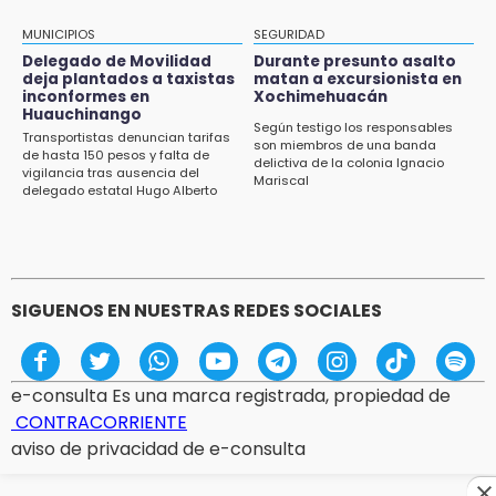
Precio del gas LP baja en Puebla, aprovecha
esta semana
MUNICIPIOS
SEGURIDAD
Delegado de Movilidad
Durante presunto asalto
12:32
deja plantados a taxistas
matan a excursionista en
inconformes en
Xochimehuacán
Puebla busca revancha en la Leagues Cup
Huauchinango
Según testigo los responsables
Transportistas denuncian tarifas
12:14
son miembros de una banda
de hasta 150 pesos y falta de
delictiva de la colonia Ignacio
Obed Vargas gana confianza con el Atlético
vigilancia tras ausencia del
Mariscal
delegado estatal Hugo Alberto
Gutiérrez Rangel
SIGUENOS EN NUESTRAS REDES SOCIALES
e-consulta Es una marca registrada, propiedad de
CONTRACORRIENTE
aviso de privacidad de e-consulta